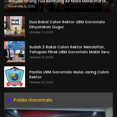
Wisuda. Orang Tua Berlinang Air Mata Menerima SKL
dan Pemasangan Salempang
November 6, 2023
Dua Bakal Calon Rektor UBM Gorontalo
Dinyatakan Gugur
Oktober 17, 2023
Sudah 3 Bakal Calon Rektor Mendaftar,
Tahapan Pilrek UBM Gorontalo Makin Seru
Oktober 12, 2023
Panitia UBM Gorontalo Mulai Jaring Calon
Rektor
Oktober 10, 2023
Polda Gorontalo