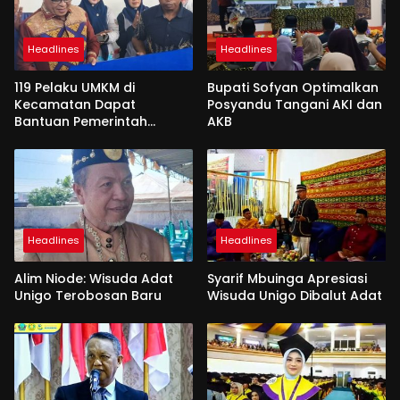
Headlines
Headlines
119 Pelaku UMKM di
Bupati Sofyan Optimalkan
Kecamatan Dapat
Posyandu Tangani AKI dan
Bantuan Pemerintah
AKB
Kabgor
Headlines
Headlines
Alim Niode: Wisuda Adat
Syarif Mbuinga Apresiasi
Unigo Terobosan Baru
Wisuda Unigo Dibalut Adat