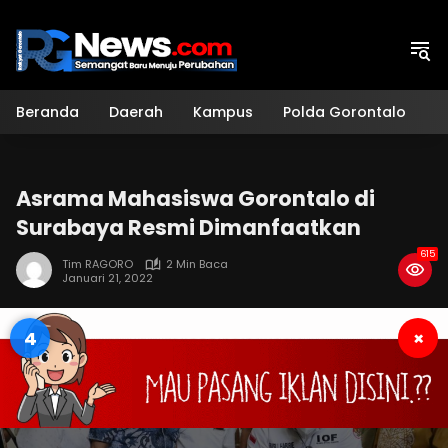
Langsung
ke
konten
Beranda
Daerah
Kampus
Polda Gorontalo
H
Asrama Mahasiswa Gorontalo di
Surabaya Resmi Dimanfaatkan
615
Tim RAGORO
2 Min Baca
Januari 21, 2022
3
×