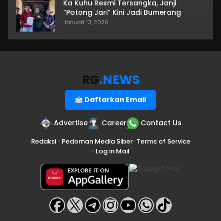
Ka Kuhu Resmi Tersangka, Janji
“Potong Jari” Kini Jadi Bumerang
Januari 13, 2026
RG
.NEWS
Daftarkan Email
Advertise
Career
Contact Us
Redaksi
•
Pedoman Media Siber
•
Terms of Service
•
Log in Mail