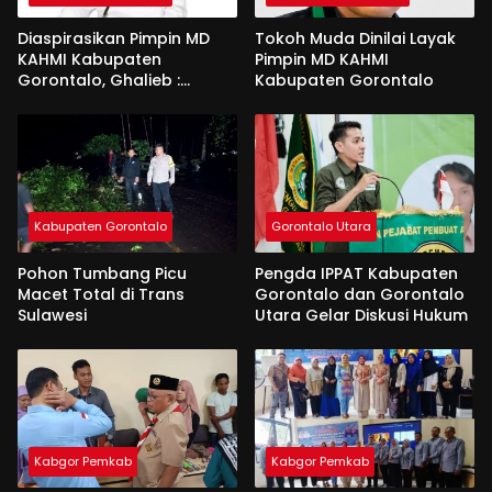
Diaspirasikan Pimpin MD
Tokoh Muda Dinilai Layak
KAHMI Kabupaten
Pimpin MD KAHMI
Gorontalo, Ghalieb :
Kabupaten Gorontalo
Banyak Senior Lebih Layak
Kabupaten Gorontalo
Gorontalo Utara
Pohon Tumbang Picu
Pengda IPPAT Kabupaten
Macet Total di Trans
Gorontalo dan Gorontalo
Sulawesi
Utara Gelar Diskusi Hukum
Kabgor Pemkab
Kabgor Pemkab