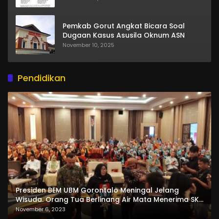
Pemkab Gorut Angkat Bicara Soal
Dugaan Kasus Asusila Oknum ASN
November 10, 2025
Pendidikan
Presiden BEM UBM Gorontalo Meningal Jelang
Wisuda. Orang Tua Berlinang Air Mata Menerima SKL
dan Pemasangan Salempang
November 6, 2023