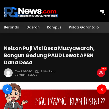
Langsung
ke
konten
Beranda
Daerah
Kampus
Polda Gorontalo
H
Nelson Puji Visi Desa Musyawarah,
Bangun Gedung PAUD Lewat APBN
Dana Desa
457
Tim RAGORO
2 Min Baca
Januari 14, 2022
3
×