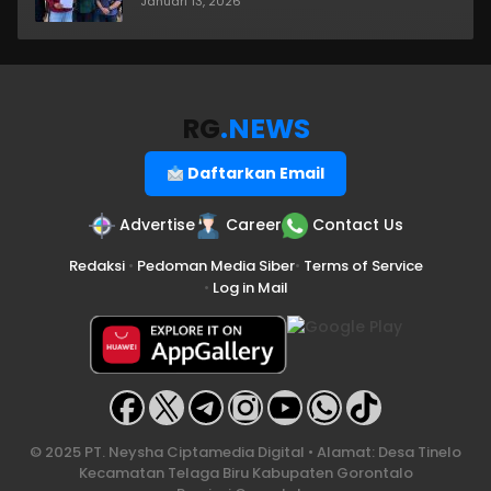
Januari 13, 2026
RG
.NEWS
Daftarkan Email
Advertise
Career
Contact Us
Redaksi
•
Pedoman Media Siber
•
Terms of Service
•
Log in Mail
© 2025 PT. Neysha Ciptamedia Digital • Alamat: Desa Tinelo
Kecamatan Telaga Biru Kabupaten Gorontalo