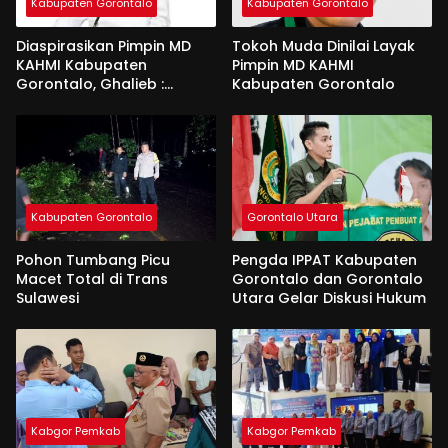
Kabupaten Gorontalo
Kabupaten Gorontalo
Diaspirasikan Pimpin MD
Tokoh Muda Dinilai Layak
KAHMI Kabupaten
Pimpin MD KAHMI
Gorontalo, Ghalieb :
Kabupaten Gorontalo
Banyak Senior Lebih Layak
Kabupaten Gorontalo
Gorontalo Utara
Pohon Tumbang Picu
Pengda IPPAT Kabupaten
Macet Total di Trans
Gorontalo dan Gorontalo
Sulawesi
Utara Gelar Diskusi Hukum
Kabgor Pemkab
Kabgor Pemkab