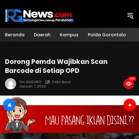
Langsung
ke
konten
Beranda
Daerah
Kampus
Polda Gorontalo
H
Dorong Pemda Wajibkan Scan
Barcode di Setiap OPD
600
Tim RAGORO
2 Min Baca
Januari 7, 2022
3
×