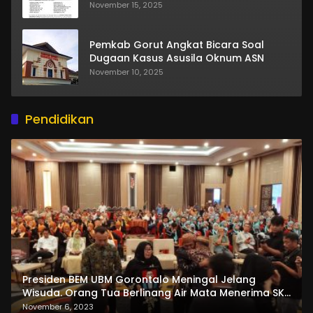
November 15, 2025
Pemkab Gorut Angkat Bicara Soal
Dugaan Kasus Asusila Oknum ASN
November 10, 2025
Pendidikan
Presiden BEM UBM Gorontalo Meningal Jelang
Wisuda. Orang Tua Berlinang Air Mata Menerima SKL
dan Pemasangan Salempang
November 6, 2023