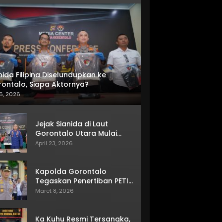
nida Filipina Diselundupkan ke
ontalo, Siapa Aktornya?
6, 2026
Jejak Sianida di Laut
Gorontalo Utara Mulai
Terkuak
April 23, 2026
Kapolda Gorontalo
Tegaskan Penertiban PETI
Terus Berjalan
Maret 8, 2026
Ka Kuhu Resmi Tersangka,