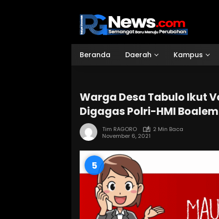
Langsung
ke
konten
Beranda
Daerah
Kampus
Warga Desa Tabulo Ikut V
Digagas Polri-HMI Boale
Tim RAGORO
2 Min Baca
November 6, 2021
4