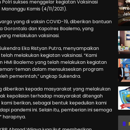
Polri sukses menggelar kegiatan Vaksinasi
Pre
 Mananggu Kamis (4/11/2021).
Jel
Ma
Nov
 warga yang di vaksin COVID-19, diberikan bantuan
Sa
da Gorontalo dan Kapolres Boalemo, yang
yang melakukan vaksinasi.
 Sukendra Eka Ristyan Putra, menyampaikan
telah melakukan kegiatan vaksinasi. “Kami
 HMI Boalemo yang telah melakukan kegiatan
an teman-teman dalam mensukseskan program
 oleh pemerintah,” ungkap Sukendra.
g diberikan kepada masyarakat yang melakukan
hak kepolisian terhadap masyarakat ditengah
i kami berikan, sebagai bentuk kepedulian kami
i pandemi ini. Selain itu, pemberian ini semoga
” harapnya.
AKBP Ahmad Wijaya juga ikut memberikan