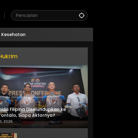
Kesehatan
Hukrim
nida Filipina Diselundupkan ke
ontalo, Siapa Aktornya?
6, 2026