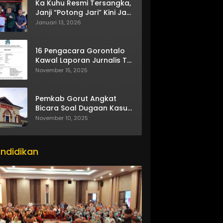
Ka Kuhu Resmi Tersangka,
Janji “Potong Jari” Kini Jadi
Bumerang
Januari 13, 2026
16 Pengacara Gorontalo
Kawal Laporan Jurnalis TV
One
November 15, 2025
Pemkab Gorut Angkat
Bicara Soal Dugaan Kasus
Asusila Oknum ASN
November 10, 2025
ndidikan