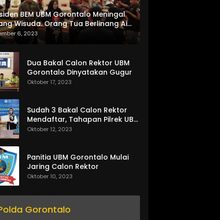
siden BEM UBM Gorontalo Meningal
ang Wisuda. Orang Tua Berlinang Air
ta Menerima SKL dan Pemasangan
ember 6, 2023
lempang
Dua Bakal Calon Rektor UBM
Gorontalo Dinyatakan Gugur
Oktober 17, 2023
Sudah 3 Bakal Calon Rektor
Mendaftar, Tahapan Pilrek UBM
Gorontalo Makin Seru
Oktober 12, 2023
Panitia UBM Gorontalo Mulai
Jaring Calon Rektor
Oktober 10, 2023
Polda Gorontalo