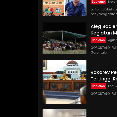
Boalemo
Novem
Editor : Sahril
penyelenggara
Aleg Boal
Kegiatan 
Boalemo
Agust
GORONTALO (RG.
Gorontalo…
Rakorev Pe
Tertinggi R
Boalemo
Februa
GORONTALO (RG) 