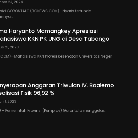
ber 24, 2024
 Rasid GORONTALO (RGNEWS.COM)—Nyaris tertunda
annya…
emo Haryanto Mamangkey Apresiasi
Mahasiswa KKN PK UNG di Desa Tabongo
us 21, 2023
COM)—Mahasiswa KKN Profesi Kesehatan Universitas Negeri
nyerapan Anggaran Triwulan IV. Boalemo
ealisasi Fisik 96,92 %
ri 1, 2023
– Pemerintah Provinsi (Pemprov) Gorontalo menggelar…