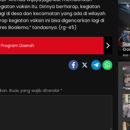
iatan vaksin itu. Dirinya berharap, kegiatan
 lagi di desa dan kecamatan yang ada di wilayah
p kegiatan vaksin ini bisa digencarkan lagi di
lres Boalemo,” tandasnya. (rg-45)
Sia
s Program Daerah
Gor
Mei 
kan.
Ruas yang wajib ditandai
*