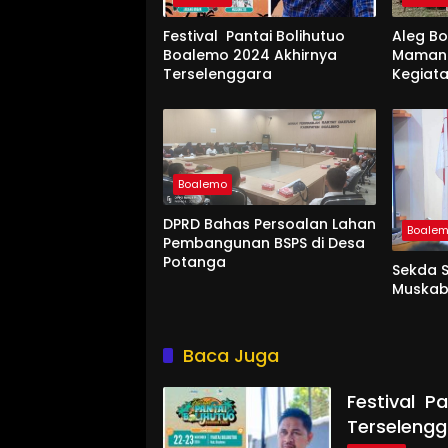
Festival Pantai Bolihutuo
Aleg B
Boalemo 2024 Akhirnya
Mamang
Terselenggara
Kegiat
UNG di
Boalemo
DPRD Bahas Persoalan Lahan
Boale
Pembangunan BSPS di Desa
Potanga
Sekda 
Muskab
Baca Juga
Festival P
Terselengg