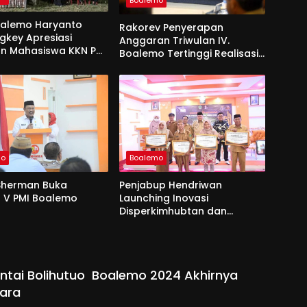
oalemo Haryanto
Rakorev Penyerapan
key Apresiasi
Anggaran Triwulan IV.
an Mahasiswa KKN PK
Boalemo Tertinggi Realisasi
 Desa Tabongo
Fisik 96,92 %
mo
Boalemo
Sherman Buka
Penjabup Hendriwan
 V PMI Boalemo
Launching Inovasi
Disperkimhubtan dan
Disdukcapil
antai Bolihutuo Boalemo 2024 Akhirnya
ara