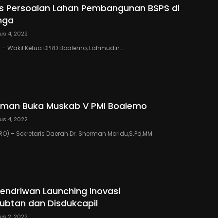
s Persoalan Lahan Pembangunan BSPS di
nga
us 4, 2022
 – Wakil Ketua DPRD Boalemo, Lahmudin…
rman Buka Muskab V PMI Boalemo
us 4, 2022
) – Sekretaris Daerah Dr. Sherman Moridu,S.Pd,MM…
endriwan Launching Inovasi
ubtan dan Disdukcapil
us 2, 2022