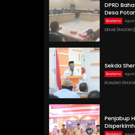
DPRD Baha
Desa Pota
Boalemo
Agust
DEKAB (RAGORO)
Sekda She
Boalemo
Agust
BOALEMO (RAGORO
Penjabup H
Disperkimh
Boalemo
Agust