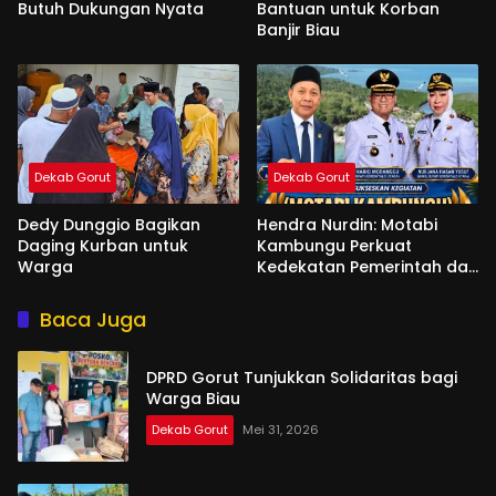
Butuh Dukungan Nyata
Bantuan untuk Korban
Banjir Biau
Dekab Gorut
Dekab Gorut
Dedy Dunggio Bagikan
Hendra Nurdin: Motabi
Daging Kurban untuk
Kambungu Perkuat
Warga
Kedekatan Pemerintah dan
Warga
Baca Juga
DPRD Gorut Tunjukkan Solidaritas bagi
Warga Biau
Dekab Gorut
Mei 31, 2026