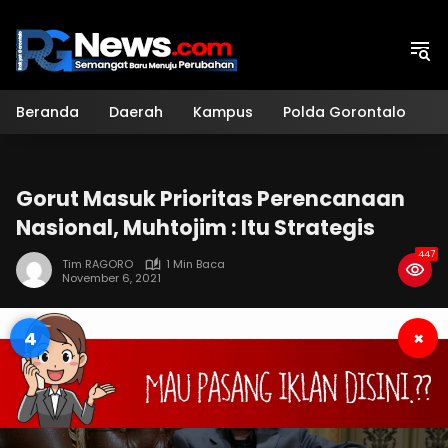
Langsung
ke
konten
Beranda
Daerah
Kampus
Polda Gorontalo
H
Gorut Masuk Prioritas Perencanaan
Nasional, Muhtojim : Itu Strategis
447
Tim RAGORO
1 Min Baca
November 6, 2021
3
×