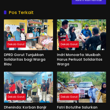
Pos Terkait
Dekab Gorut
Dekab Gorut
DPRD Gorut Tunjukkan
Indri Monoarfa: Musibah
Solidaritas bagi Warga
Harus Perkuat Solidaritas
Biau
Warga
Dekab Gorut
Dekab Gorut
Dheninda: Korban Banjir
Fatri Botutihe Salurkan