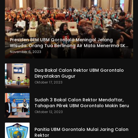
Presiden BEM UBM Gorontalo Meningal Jelang
Wisuda. Orang Tua Berlinang Air Mata Menerima SKL
dan Pemasangan Salempang
November 6, 2023
Dua Bakal Calon Rektor UBM Gorontalo
Dinyatakan Gugur
Oktober 17, 2023
Sudah 3 Bakal Calon Rektor Mendaftar,
Tahapan Pilrek UBM Gorontalo Makin Seru
Oktober 12, 2023
Panitia UBM Gorontalo Mulai Jaring Calon
Rektor