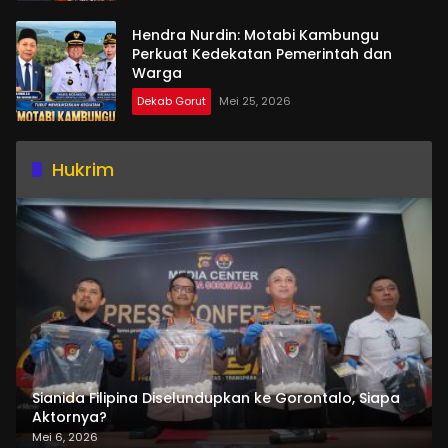
Hendra Nurdin: Motabi Kambungu
Perkuat Kedekatan Pemerintah dan
Warga
Dekab Gorut
Mei 25, 2026
Hukrim
Sianida Filipina Diselundupkan ke Gorontalo, Siapa
Aktornya?
Mei 6, 2026