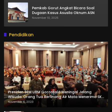
Pemkab Gorut Angkat Bicara Soal
Dugaan Kasus Asusila Oknum ASN
November 10, 2025
Pendidikan
Presiden BEM UBM Gorontalo Meningal Jelang
Wisuda. Orang Tua Berlinang Air Mata Menerima SKL
dan Pemasangan Salempang
November 6, 2023