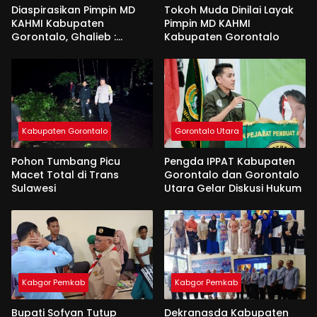
Diaspirasikan Pimpin MD
Tokoh Muda Dinilai Layak
KAHMI Kabupaten
Pimpin MD KAHMI
Gorontalo, Ghalieb :
Kabupaten Gorontalo
Banyak Senior Lebih Layak
Kabupaten Gorontalo
Gorontalo Utara
Pohon Tumbang Picu
Pengda IPPAT Kabupaten
Macet Total di Trans
Gorontalo dan Gorontalo
Sulawesi
Utara Gelar Diskusi Hukum
Kabgor Pemkab
Kabgor Pemkab
Bupati Sofyan Tutup
Dekranasda Kabupaten