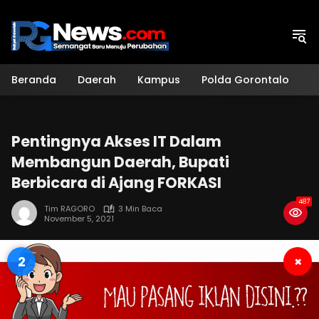
Langsung
ke
konten
Beranda
Daerah
Kampus
Polda Gorontalo
H
Pentingnya Akses IT Dalam
Membangun Daerah, Bupati
Berbicara di Ajang FORKASI
487
Tim RAGORO
3 Min Baca
November 5, 2021
2
×