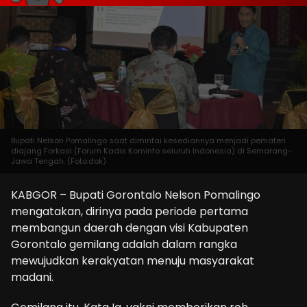
Bupati Nelson Pomalingo saat dimintai kesediannya menjadi pemateri
diajang Forkasi (Forum Kadis Kominfo seluruh Indonesia) di Semarang-
Jawa Tengah. (Foto:dok)
KABGOR – Bupati Gorontalo Nelson Pomalingo
mengatakan, dirinya pada periode pertama
membangun daerah dengan visi Kabupaten
Gorontalo gemilang adalah dalam rangka
mewujudkan kerakyatan menuju masyarakat
madani.