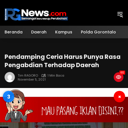
Langsung
ke
konten
Beranda
Daerah
Kampus
Polda Gorontalo
H
Pendamping Ceria Harus Punya Rasa
Pengabdian Terhadap Daerah
612
Tim RAGORO
1 Min Baca
November 5, 2021
2
×