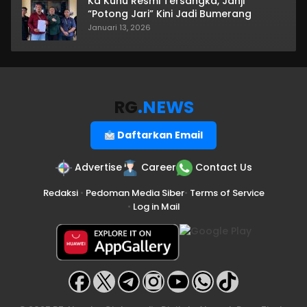
Ka Kuhu Resmi Tersangka, Janji
“Potong Jari” Kini Jadi Bumerang
Januari 13, 2026
RG
.NEWS
Daftarkan Email
Advertise
Career
Contact Us
Redaksi
•
Pedoman Media Siber
•
Terms of Service
•
Log in Mail