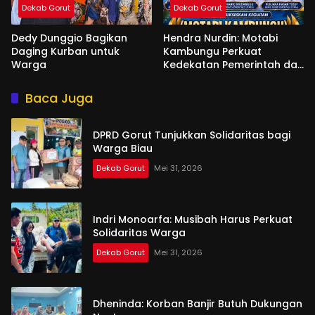
Dekab Gorut
Dekab Gorut
Dedy Dunggio Bagikan
Hendra Nurdin: Motabi
Daging Kurban untuk
Kambungu Perkuat
Warga
Kedekatan Pemerintah dan
Warga
Baca Juga
DPRD Gorut Tunjukkan Solidaritas bagi
Warga Biau
Dekab Gorut
Mei 31, 2026
Indri Monoarfa: Musibah Harus Perkuat
Solidaritas Warga
Dekab Gorut
Mei 31, 2026
Dheninda: Korban Banjir Butuh Dukungan