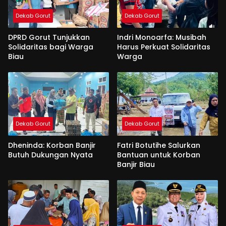
Dekab Gorut
Dekab Gorut
DPRD Gorut Tunjukkan
Indri Monoarfa: Musibah
Solidaritas bagi Warga
Harus Perkuat Solidaritas
Biau
Warga
Dekab Gorut
Dekab Gorut
Dheninda: Korban Banjir
Fatri Botutihe Salurkan
Butuh Dukungan Nyata
Bantuan untuk Korban
Banjir Biau