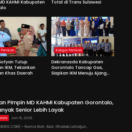
 MD KAHMI Kabupaten
Total di Trans Sulawesi
alo
r Pemkab
Kabgor Pemkab
Sofyan Tutup
Dekranasda Kabupaten
an IKM, Tekankan
Gorontalo Tancap Gas,
an Khas Daerah
Siapkan IKM Menuju Ajang
Peran Saka Nasional 2025
kan Pimpin MD KAHMI Kabupaten Gorontalo,
anyak Senior Lebih Layak
talo
Juni 15, 2026
EWS.COM) – Nama Moh. Abd. Ghalieb Lahidjun…