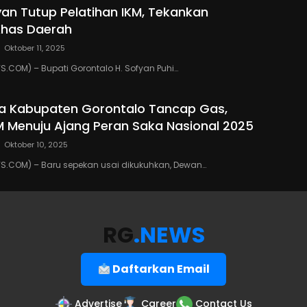
yan Tutup Pelatihan IKM, Tekankan
Khas Daerah
Oktober 11, 2025
COM) – Bupati Gorontalo H. Sofyan Puhi…
a Kabupaten Gorontalo Tancap Gas,
M Menuju Ajang Peran Saka Nasional 2025
Oktober 10, 2025
.COM) – Baru sepekan usai dikukuhkan, Dewan…
RG
.NEWS
Daftarkan Email
Advertise
Career
Contact Us