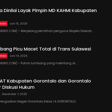
 Dinilai Layak Pimpin MD KAHMI Kabupaten
talo
Juni 15, 2026
EWS.COM) – Menjelang pemilihan pengurus Majelis Daerah…
ang Picu Macet Total di Trans Sulawesi
talo
Juni 14, 2026
EWS.COM) – Pohon tumbang yang melintang di…
PAT Kabupaten Gorontalo dan Gorontalo
r Diskusi Hukum
Desember 7, 2025
Pengadilan Negeri Gorontalo Kelas I.A GORONTALO…