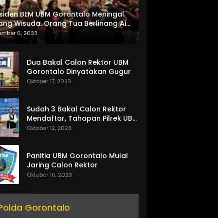
siden BEM UBM Gorontalo Meningal
ang Wisuda. Orang Tua Berlinang Air
ta Menerima SKL dan Pemasangan
ember 6, 2023
lempang
Dua Bakal Calon Rektor UBM
Gorontalo Dinyatakan Gugur
Oktober 17, 2023
Sudah 3 Bakal Calon Rektor
Mendaftar, Tahapan Pilrek UBM
Gorontalo Makin Seru
Oktober 12, 2023
Panitia UBM Gorontalo Mulai
Jaring Calon Rektor
Oktober 10, 2023
Polda Gorontalo