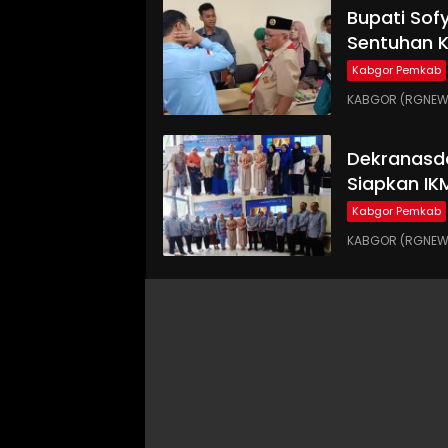
Bupati Sof
Sentuhan 
Kabgor Pemkab
KABGOR (RGNEWS.
Dekranasd
Siapkan IK
Kabgor Pemkab
KABGOR (RGNEWS