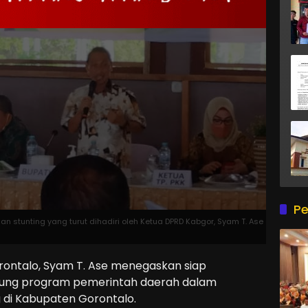
Pe
tunting yang turut dihadiri oleh Ketua DPRD Kabgor, Syam T. Ase
ontalo, Syam T. Ase menegaskan siap
ung program pemerintah daerah dalam
di Kabupaten Gorontalo.