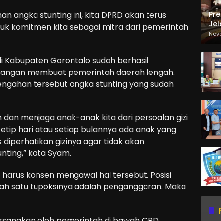
Pre
 angka stunting ini, kita DPRD akan terus
Jel
k komitmen kita sebagai mitra dari pemerintah
Ma
Nov
Sa
i Kabupaten Gorontalo sudah berhasil
tu jangan membuat pemerintah daerah lengah.
elengahan tersebut angka stunting yang sudah
 dan menjaga anak-anak kita dari persoalan gizi
setip hari atau setiap bulannya ada anak yang
s diperhatikan gizinya agar tidak akan
nting,” kata Syam.
harus konsen mengawal hal tersebut. Posisi
lah satu tupoksinya adalah penganggaran. Maka
laksanakan oleh pemerintah di bawah OPD