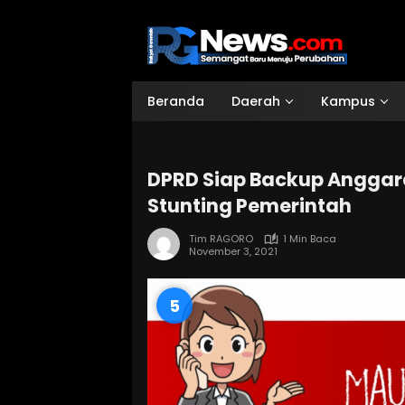
Langsung
ke
konten
Beranda
Daerah
Kampus
DPRD Siap Backup Anggar
Stunting Pemerintah
Tim RAGORO
1 Min Baca
November 3, 2021
4