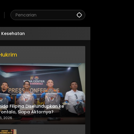
Kesehatan
Hukrim
nida Filipina Diselundupkan ke
ontalo, Siapa Aktornya?
6, 2026