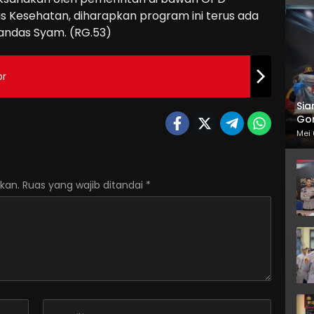
s Kesehatan, diharapkan program ini terus ada
andas Syam. (RG.53)
or
Sia
Gor
Mei 
kan.
Ruas yang wajib ditandai
*