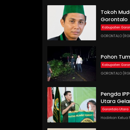
Tokoh Muda
Gorontalo
Kabupaten Goron
GORONTALO (RGN
Pohon Tumb
Kabupaten Goron
GORONTALO (RGN
Pengda IP
Utara Gela
Gorontalo Utara
Hadirkan Ketua 