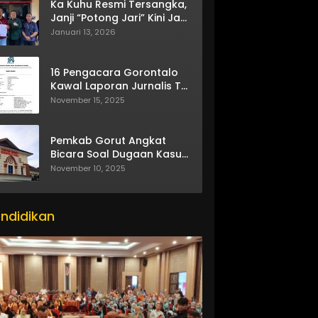
Ka Kuhu Resmi Tersangka,
Janji “Potong Jari” Kini Jadi
Bumerang
Januari 13, 2026
16 Pengacara Gorontalo
Kawal Laporan Jurnalis TV
One
November 15, 2025
Pemkab Gorut Angkat
Bicara Soal Dugaan Kasus
Asusila Oknum ASN
November 10, 2025
ndidikan