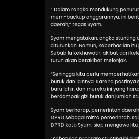
“ Dalam rangka mendukung penurunan
mem-backup anggarannya, ini bentu
daerah,” tegas Syam.
Syam mengatakan, angka stunting d
diturunkan. Namun, keberhasilan i
Sebab Ia kekhawatir, akibat dari k
turun akan berakibat melonjak.
“Sehingga kita perlu memperhatikan
buruk dan lainnya. Karena pastinya 
baru lahir, dan mereka ini yang haru
berdampak gizi buruk dan jumlah stu
Syam berharap, pemerintah daerah 
DPRD sebagai mitra pemerintah, sa
DPRD kata Syam, siap mengawal itu.
”Kebetulan program stunting ini di