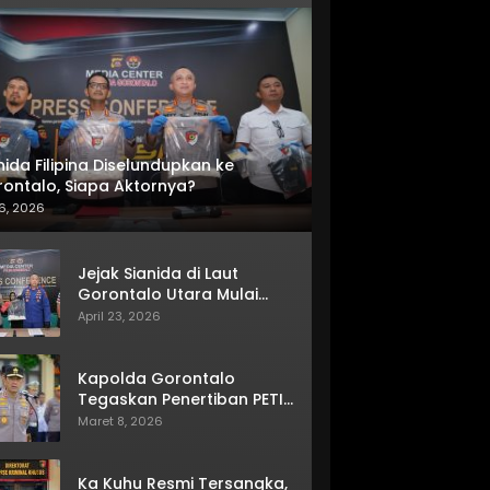
nida Filipina Diselundupkan ke
ontalo, Siapa Aktornya?
6, 2026
Jejak Sianida di Laut
Gorontalo Utara Mulai
Terkuak
April 23, 2026
Kapolda Gorontalo
Tegaskan Penertiban PETI
Terus Berjalan
Maret 8, 2026
Ka Kuhu Resmi Tersangka,