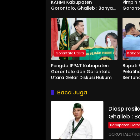
KAHMI Kabupaten
Pimpin
Gorontalo, Ghalieb : Banyak
Goront
Senior Lebih Layak
Gorontalo Utara
Kabgo
Pengda IPPAT Kabupaten
Bupati 
Gorontalo dan Gorontalo
Pelatih
Utara Gelar Diskusi Hukum
Sentuh
Baca Juga
Diaspirasi
Ghalieb : B
Kabupaten Goron
GORONTALO (RGN