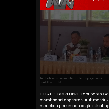
Pembahasan pemerintah dalam upaya penanganan s
(kiri). (Foto:dok)
DEKAB – Ketua DPRD Kabupaten Gor
membadani anggaran utuk menduk
menekan penurunan angka stunting 