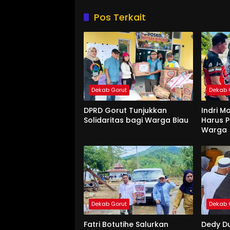
Pos Terkait
Dekab Gorut
Dekab 
DPRD Gorut Tunjukkan
Indri M
Solidaritas bagi Warga Biau
Harus P
Warga
Dekab Gorut
Dekab 
Fatri Botutihe Salurkan
Dedy D