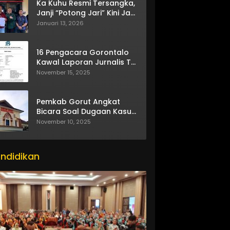
Ka Kuhu Resmi Tersangka,
Janji “Potong Jari” Kini Jadi
Bumerang
Januari 13, 2026
16 Pengacara Gorontalo
Kawal Laporan Jurnalis TV
One
November 15, 2025
Pemkab Gorut Angkat
Bicara Soal Dugaan Kasus
Asusila Oknum ASN
November 10, 2025
ndidikan