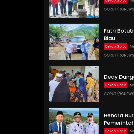
Dekab Gorut
Me
GORUT (RGNEWS.C
Fatri Botut
Biau
Dekab Gorut
Me
GORUT (RGNEWS.
Dedy Dungg
Dekab Gorut
Me
GORUT (RGNEWS.
Hendra Nur
Pemerinta
Dekab Gorut
Me