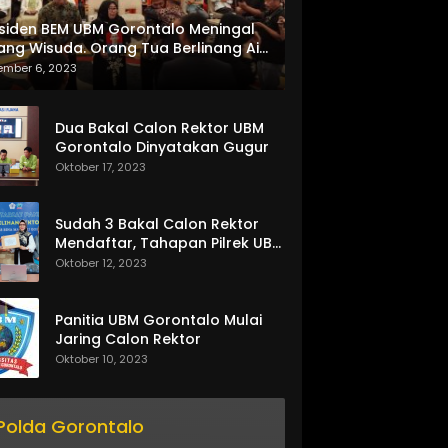
siden BEM UBM Gorontalo Meningal
ang Wisuda. Orang Tua Berlinang Air
ta Menerima SKL dan Pemasangan
ember 6, 2023
lempang
Dua Bakal Calon Rektor UBM
Gorontalo Dinyatakan Gugur
Oktober 17, 2023
Sudah 3 Bakal Calon Rektor
Mendaftar, Tahapan Pilrek UBM
Gorontalo Makin Seru
Oktober 12, 2023
Panitia UBM Gorontalo Mulai
Jaring Calon Rektor
Oktober 10, 2023
Polda Gorontalo