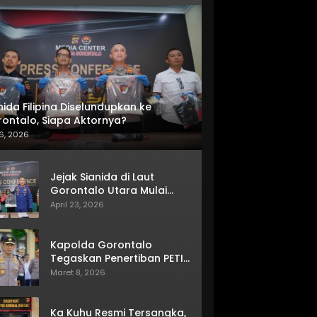
nida Filipina Diselundupkan ke
ontalo, Siapa Aktornya?
6, 2026
Jejak Sianida di Laut
Gorontalo Utara Mulai
Terkuak
April 23, 2026
Kapolda Gorontalo
Tegaskan Penertiban PETI
Terus Berjalan
Maret 8, 2026
Ka Kuhu Resmi Tersangka,