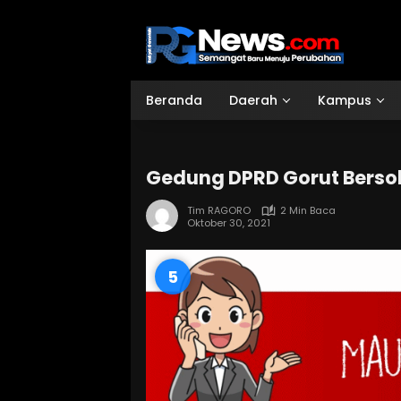
Langsung
ke
konten
Beranda
Daerah
Kampus
Gedung DPRD Gorut Berso
Tim RAGORO
2 Min Baca
Oktober 30, 2021
3