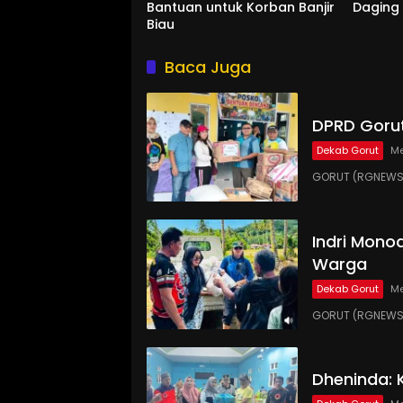
Bantuan untuk Korban Banjir
Daging
Biau
Baca Juga
DPRD Gorut
Dekab Gorut
Me
GORUT (RGNEWS.
Indri Monoa
Warga
Dekab Gorut
Me
GORUT (RGNEWS.
Dheninda: 