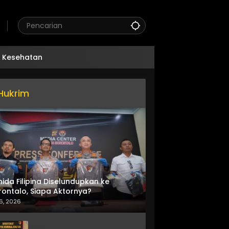
Kesehatan
Hukrim
nida Filipina Diselundupkan ke
ontalo, Siapa Aktornya?
6, 2026