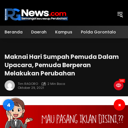
Langsung
ke
konten
Beranda
Daerah
Kampus
Polda Gorontalo
H
Maknai Hari Sumpah Pemuda Dalam
Upacara, Pemuda Berperan
Melakukan Perubahan
382
Tim RAGORO
2 Min Baca
Oktober 29, 2021
3
×