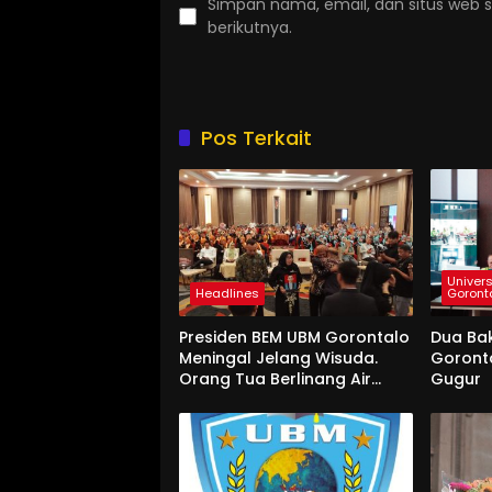
Simpan nama, email, dan situs web 
berikutnya.
Pos Terkait
Univers
Headlines
Goront
Presiden BEM UBM Gorontalo
Dua Ba
Meningal Jelang Wisuda.
Goront
Orang Tua Berlinang Air
Gugur
Mata Menerima SKL dan
Pemasangan Salempang