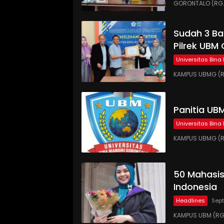
GORONTALO (RG.C
Sudah 3 Ba
Pilrek UBM
Universitas Bina
KAMPUS UBMG (RG
Panitia UB
Universitas Bina
KAMPUS UBMG (RG.
50 Mahasi
Indonesia
Headlines
Sept
KAMPUS UBM (RG