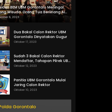
siden BEM UBM Gorontalo Meningal
ang Wisuda. Orang Tua Berlinang Air
ta Menerima SKL dan Pemasangan
ember 6, 2023
lempang
Dua Bakal Calon Rektor UBM
Gorontalo Dinyatakan Gugur
Oktober 17, 2023
Sudah 3 Bakal Calon Rektor
Mendaftar, Tahapan Pilrek UBM
Gorontalo Makin Seru
Oktober 12, 2023
Panitia UBM Gorontalo Mulai
Jaring Calon Rektor
Oktober 10, 2023
Polda Gorontalo