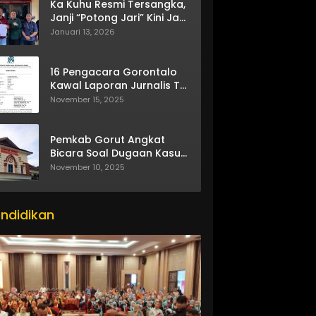
Ka Kuhu Resmi Tersangka,
Janji “Potong Jari” Kini Jadi
Bumerang
Januari 13, 2026
16 Pengacara Gorontalo
Kawal Laporan Jurnalis TV
One
November 15, 2025
Pemkab Gorut Angkat
Bicara Soal Dugaan Kasus
Asusila Oknum ASN
November 10, 2025
ndidikan