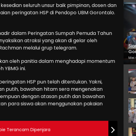
esedian seluruh unsur baik pimpinan, dosen dan
kaian peringatan HSP di Pendopo UBM Gorontalo.
a hadir dalam Peringatan Sumpah Pemuda Tahun
nyaksikan atraksi yang akan di gelar oleh
Sia
 Rachman melalui grup telegram.
Gor
Mei 
kukan oleh panitia dalam menghadapi momentum
h YBMG ini.
eringatan HSP pun telah ditentukan. Yakni,
san putih, bawahan hitam sera mengenakan
erempuan dengan atasan putih dan bawahan
gkan para siswa akan menggunakan pakaian
ibie Terancam Dipenjara