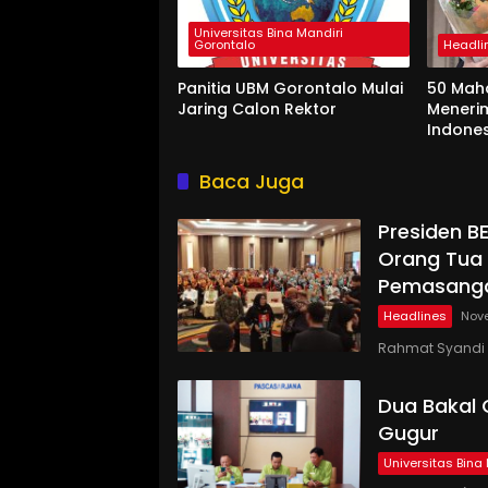
Universitas Bina Mandiri
Gorontalo
Headli
Panitia UBM Gorontalo Mulai
50 Mah
Jaring Calon Rektor
Meneri
Indone
Baca Juga
Presiden B
Orang Tua 
Pemasang
Headlines
Nov
Rahmat Syandi 
Dua Bakal 
Gugur
Universitas Bina