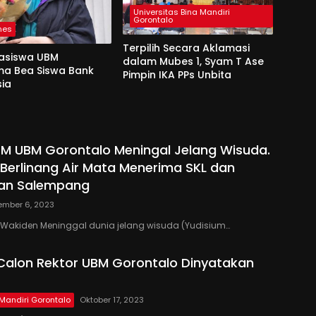
Universitas Bina Mandiri
Gorontalo
nes
Terpilih Secara Aklamasi
asiswa UBM
dalam Mubes 1, Syam T Ase
ma Bea Siswa Bank
Pimpin IKA PPs Unbita
sia
EM UBM Gorontalo Meningal Jelang Wisuda.
Berlinang Air Mata Menerima SKL dan
an Salempang
ember 6, 2023
Wakiden Meninggal dunia jelang wisuda (Yudisium…
Calon Rektor UBM Gorontalo Dinyatakan
 Mandiri Gorontalo
Oktober 17, 2023