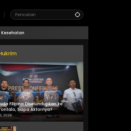
Kesehatan
Hukrim
nida Filipina Diselundupkan ke
ontalo, Siapa Aktornya?
6, 2026