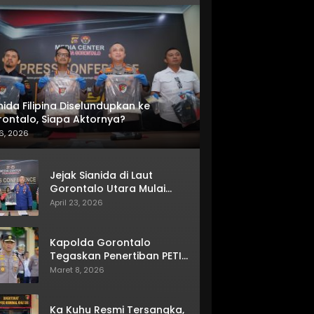
nida Filipina Diselundupkan ke
ontalo, Siapa Aktornya?
6, 2026
Jejak Sianida di Laut
Gorontalo Utara Mulai
Terkuak
April 23, 2026
Kapolda Gorontalo
Tegaskan Penertiban PETI
Terus Berjalan
Maret 8, 2026
Ka Kuhu Resmi Tersangka,