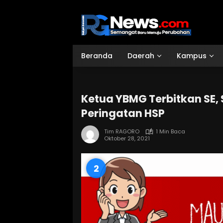
Langsung
ke
konten
Beranda
Daerah
Kampus
Ketua YBMG Terbitkan SE,
Peringatan HSP
Tim RAGORO
1 Min Baca
Oktober 28, 2021
1