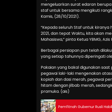
mengeluarkan surat edaran berupa k
staf untuk bersama mengikuti rang
Kamis, (28/10/2021).
“Kepada seluruh Staf untuk kirany
2021, dan tepat Waktu, kita akan me
Mahasiswa,” pinta Ketua YBMG, Azis
Berbagai persiapan pun telah dila
yang setiap tahunnya diperingati ole
Pakaian yang bakal digunakan saat p
pegawai laki-laki mengenakan ata
kopiah dan dasi merah, pegawai p
hitam dengan jilbab merah, sedan
pramuka. (ais)
Pemfitnah Gubernur Rusli Hab