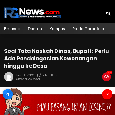
Langsung
ke
konten
Beranda
Daerah
Kampus
Polda Gorontalo
H
Soal Tata Naskah Dinas, Bupati : Perlu
Ada Pendelegasian Kewenangan
hingga ke Desa
508
Tim RAGORO
2 Min Baca
Oktober 26, 2021
3
×