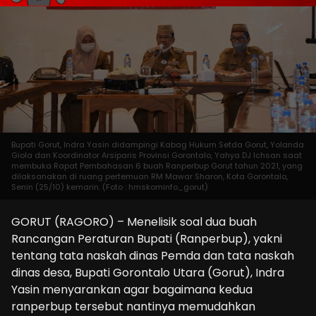
Bupati Gorut, Indra Yasin didampingi Kabag Hukum Setda Gorut, Yolanda
Giola dan Koordinator Arsiparis Provinsi Gorontalo, Yahya DJ Ichsan saat
membuka Rapat Pembahasan 6 buah Ranperbup Gorut tahun 2021, yang
dilaksanakan di ruang pertemuan RM Mawar Sharon, Kota Gorontalo,
Senin (25/10) kemarin. (Foto : hmskominfo_gorut)
GORUT (RAGORO) – Menelisik soal dua buah
Rancangan Peraturan Bupati (Ranperbup), yakni
tentang tata naskah dinas Pemda dan tata naskah
dinas desa, Bupati Gorontalo Utara (Gorut), Indra
Yasin menyarankan agar bagaimana kedua
ranperbup tersebut nantinya memudahkan