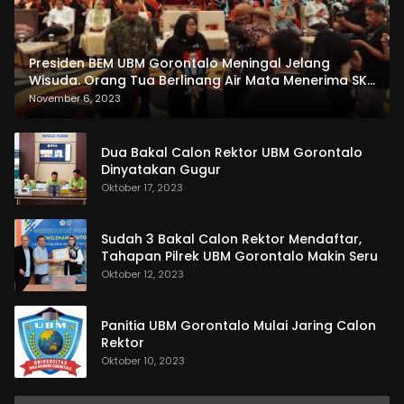
Presiden BEM UBM Gorontalo Meningal Jelang
Wisuda. Orang Tua Berlinang Air Mata Menerima SKL
dan Pemasangan Salempang
November 6, 2023
Dua Bakal Calon Rektor UBM Gorontalo
Dinyatakan Gugur
Oktober 17, 2023
Sudah 3 Bakal Calon Rektor Mendaftar,
Tahapan Pilrek UBM Gorontalo Makin Seru
Oktober 12, 2023
Panitia UBM Gorontalo Mulai Jaring Calon
Rektor
Oktober 10, 2023