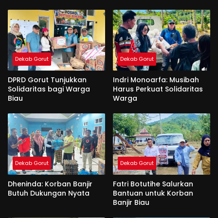
Dekab Gorut
Dekab Gorut
DPRD Gorut Tunjukkan
Indri Monoarfa: Musibah
Solidaritas bagi Warga
Harus Perkuat Solidaritas
Biau
Warga
Dekab Gorut
Dekab Gorut
Dheninda: Korban Banjir
Fatri Botutihe Salurkan
Butuh Dukungan Nyata
Bantuan untuk Korban
Banjir Biau