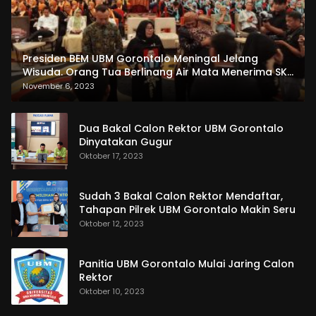
Presiden BEM UBM Gorontalo Meningal Jelang
Wisuda. Orang Tua Berlinang Air Mata Menerima SKL
dan Pemasangan Salempang
November 6, 2023
Dua Bakal Calon Rektor UBM Gorontalo
Dinyatakan Gugur
Oktober 17, 2023
Sudah 3 Bakal Calon Rektor Mendaftar,
Tahapan Pilrek UBM Gorontalo Makin Seru
Oktober 12, 2023
Panitia UBM Gorontalo Mulai Jaring Calon
Rektor
Oktober 10, 2023