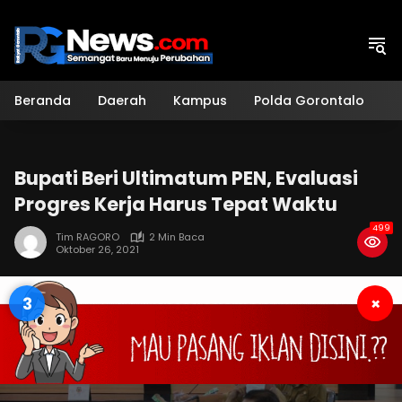
Langsung
ke
konten
Beranda
Daerah
Kampus
Polda Gorontalo
H
Bupati Beri Ultimatum PEN, Evaluasi
Progres Kerja Harus Tepat Waktu
499
Tim RAGORO
2 Min Baca
Oktober 26, 2021
2
×