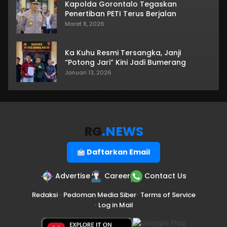
Kapolda Gorontalo Tegaskan
Penertiban PETI Terus Berjalan
Maret 8, 2026
Ka Kuhu Resmi Tersangka, Janji
“Potong Jari” Kini Jadi Bumerang
Januari 13, 2026
RG
.NEWS
Daftarkan Email
Advertise
Career
Contact Us
Redaksi
•
Pedoman Media Siber
•
Terms of Service
•
Log in Mail