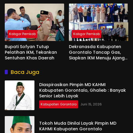
Kabgor Pemkab
Kabgor Pemkab
Bupati Sofyan Tutup
Dekranasda Kabupaten
Pelatihan IKM, Tekankan
Gorontalo Tancap Gas,
Sentuhan Khas Daerah
Siapkan IKM Menuju Ajang
Peran Saka Nasional 2025
Baca Juga
Diaspirasikan Pimpin MD KAHMI
Kabupaten Gorontalo, Ghalieb : Banyak
Senior Lebih Layak
Kabupaten Gorontalo
Juni 15, 2026
Tokoh Muda Dinilai Layak Pimpin MD
KAHMI Kabupaten Gorontalo