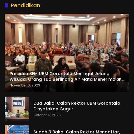
Pendidikan
Presiden BEM UBM Gorontalo Meningal Jelang
Wisuda. Orang Tua Berlinang Air Mata Menerima SKL
dan Pemasangan Salempang
November 6, 2023
Dua Bakal Calon Rektor UBM Gorontalo
Dinyatakan Gugur
Oktober 17, 2023
Sudah 3 Bakal Calon Rektor Mendaftar,