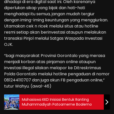
dihadapi di era digital saat ini. Oleh karenanya
diperlukan sikap yang bijak dan hati-hati
menghadapi itu semua, jangan mudah tergiur
dengan iming-iming keuntungan yang menggiurkan.
Utamakan cek n ricek melalui situs atau hotline
resmi setiap akan berinvestasi ataupun melakukan
transaksi Pinjol melalui Satgas Waspada Investasi
OJK.
“bagi masyarakat Provinsi Gorontalo yang merasa
menjadi korban atas pinjaman online ataupun
investasi illegal silakan melapor ke Ditreskrimsus
Polda Gorontalo melalui hotline pengaduan di nomor
081244110707 dan juga akun FB pengaduan online,”
tutur Wahyu. (awal-46)
Mahasiswa KKD Inisiasi Bentuk Ranting
Muhammadiyah Patoameme Boalemo