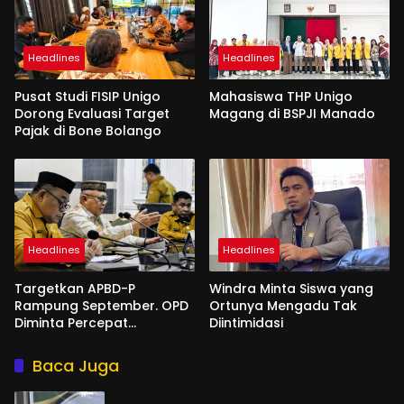
Headlines
Headlines
Pusat Studi FISIP Unigo
Mahasiswa THP Unigo
Dorong Evaluasi Target
Magang di BSPJI Manado
Pajak di Bone Bolango
Headlines
Headlines
Targetkan APBD-P
Windra Minta Siswa yang
Rampung September. OPD
Ortunya Mengadu Tak
Diminta Percepat
Diintimidasi
Penyusunan
Baca Juga