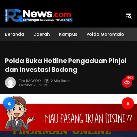
Langsung
ke
konten
Beranda
Daerah
Kampus
Polda Gorontalo
H
Polda Buka Hotline Pengaduan Pinjol
dan Investasi Bodong
693
Tim RAGORO
2 Min Baca
Oktober 25, 2021
3
×