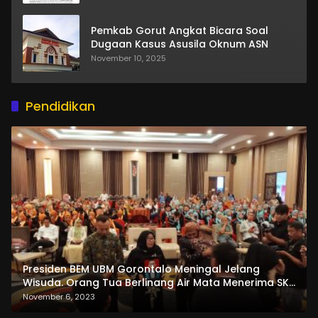
Pemkab Gorut Angkat Bicara Soal
Dugaan Kasus Asusila Oknum ASN
November 10, 2025
Pendidikan
Presiden BEM UBM Gorontalo Meningal Jelang
Wisuda. Orang Tua Berlinang Air Mata Menerima SKL
dan Pemasangan Salempang
November 6, 2023