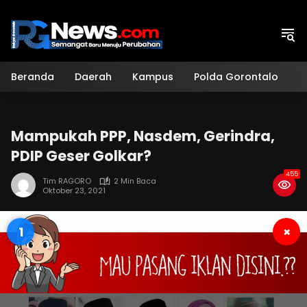
Langsung
ke
konten
Beranda
Daerah
Kampus
Polda Gorontalo
H
Mampukah PPP, Nasdem, Gerindra,
PDIP Geser Golkar?
455
Tim RAGORO
2 Min Baca
Oktober 23, 2021
0
×