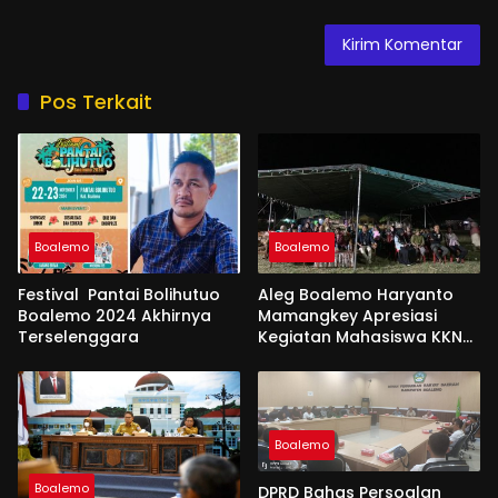
Pos Terkait
Boalemo
Boalemo
Festival Pantai Bolihutuo
Aleg Boalemo Haryanto
Boalemo 2024 Akhirnya
Mamangkey Apresiasi
Terselenggara
Kegiatan Mahasiswa KKN
PK UNG di Desa Tabongo
Boalemo
Boalemo
DPRD Bahas Persoalan