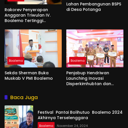
Lahan Pembangunan BSPS
di Desa Potanga
Rakorev Penyerapan
Anggaran Triwulan IV.
Boalemo Tertinggi
Realisasi Fisik 96,92 %
Boalemo
Boalemo
Sekda Sherman Buka
Penjabup Hendriwan
Muskab V PMI Boalemo
Launching Inovasi
Disperkimhubtan dan
Disdukcapil
Baca Juga
Festival Pantai Bolihutuo Boalemo 2024
Akhirnya Terselenggara
Boalemo
November 24, 2024