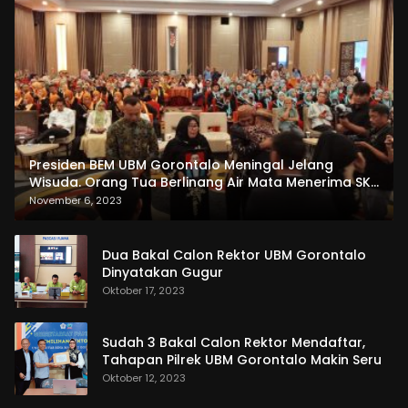
Presiden BEM UBM Gorontalo Meningal Jelang
Wisuda. Orang Tua Berlinang Air Mata Menerima SKL
dan Pemasangan Salempang
November 6, 2023
Dua Bakal Calon Rektor UBM Gorontalo
Dinyatakan Gugur
Oktober 17, 2023
Sudah 3 Bakal Calon Rektor Mendaftar,
Tahapan Pilrek UBM Gorontalo Makin Seru
Oktober 12, 2023