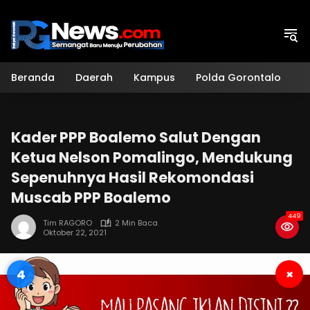
Langsung
ke
konten
Beranda
Daerah
Kampus
Polda Gorontalo
H
Kader PPP Boalemo Salut Dengan
Ketua Nelson Pomalingo, Mendukung
Sepenuhnya Hasil Rekomondasi
Muscab PPP Boalemo
449
Tim RAGORO
2 Min Baca
Oktober 22, 2021
3
×