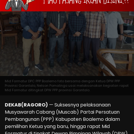
Mid Formatur DPC PPP Boalemo foto bersama dengan Ketua DPW PPP
Provinsi Gorontalo, Nelson Pomalingo usai melaksanakan kegiatan rapat
Mid Formatur ditingkat DPW PPP provinsi Gorontalo.
DEKAB(RAGORO)
— Suksesnya pelaksanaan
Musyawarah Cabang (Muscab) Partai Persatuan
Pembangunan (PPP) Kabupaten Boalemo dalam
pemilihan Ketua yang baru, hingga rapat Mid
Formatur di tingkat Dewan Pimpinan Wilayah (DPW)