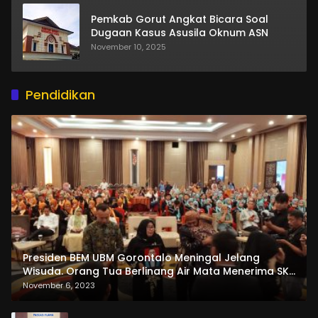
Pemkab Gorut Angkat Bicara Soal
Dugaan Kasus Asusila Oknum ASN
November 10, 2025
Pendidikan
Presiden BEM UBM Gorontalo Meningal Jelang
Wisuda. Orang Tua Berlinang Air Mata Menerima SKL
dan Pemasangan Salempang
November 6, 2023