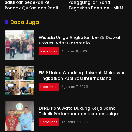
Salurkan Sedekah ke
Panggung. dr. Yanti
Pondok Qur’an dan Panti
Tegaskan Bantuan UMKM
Shirathal Ummah Bengsol
Aspirasi dan Harapan
Rakyat
Baca Juga
Wisuda Unigo Angkatan ke-28 Diawali
Prosesi Adat Gorontalo
Headlines
Agustus 8, 2026
FISIP Unigo Gandeng Unismuh Makassar
Tingkatkan Publikasi Internasional
Headlines
Agustus 7, 2026
DPRD Pohuwato Dukung Kerja Sama
Teknik Pertambangan dengan Unigo
Headlines
Agustus 7, 2026