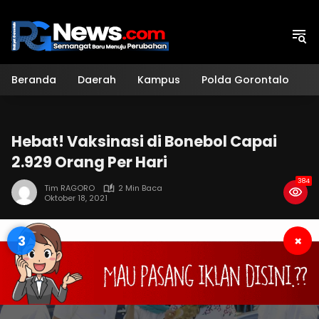
Langsung
ke
konten
Beranda
Daerah
Kampus
Polda Gorontalo
H
Hebat! Vaksinasi di Bonebol Capai
2.929 Orang Per Hari
384
Tim RAGORO
2 Min Baca
Oktober 18, 2021
3
×