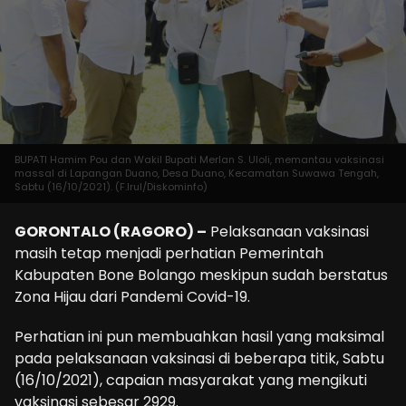
BUPATI Hamim Pou dan Wakil Bupati Merlan S. Uloli, memantau vaksinasi
massal di Lapangan Duano, Desa Duano, Kecamatan Suwawa Tengah,
Sabtu (16/10/2021). (F.Irul/Diskominfo)
GORONTALO (RAGORO) –
Pelaksanaan vaksinasi
masih tetap menjadi perhatian Pemerintah
Kabupaten Bone Bolango meskipun sudah berstatus
Zona Hijau dari Pandemi Covid-19.
Perhatian ini pun membuahkan hasil yang maksimal
pada pelaksanaan vaksinasi di beberapa titik, Sabtu
(16/10/2021), capaian masyarakat yang mengikuti
vaksinasi sebesar 2929.