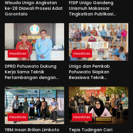
Wisuda Unigo Angkatan
FISIP Unigo Gandeng
ke-28 Diawali Prosesi Adat
Unismuh Makassar
Gorontalo
Tingkatkan Publikasi
Internasional
Headlines
Headlines
DPRD Pohuwato Dukung
Unigo dan Pemkab
Kerja Sama Teknik
Pohuwato Siapkan
Pertambangan dengan
Beasiswa Teknik
Unigo
Pertambangan
Headlines
Headlines
YBM Insan Brilian Limboto
Tepis Tudingan Cari