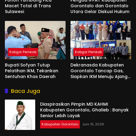
Pohon Tumbang Picu
Pengda IPPAT Kabupaten
Macet Total di Trans
Gorontalo dan Gorontalo
Sulawesi
Utara Gelar Diskusi Hukum
Kabgor Pemkab
Kabgor Pemkab
Bupati Sofyan Tutup
Dekranasda Kabupaten
Pelatihan IKM, Tekankan
Gorontalo Tancap Gas,
Sentuhan Khas Daerah
Siapkan IKM Menuju Ajang
Peran Saka Nasional 2025
Baca Juga
Diaspirasikan Pimpin MD KAHMI
Kabupaten Gorontalo, Ghalieb : Banyak
Senior Lebih Layak
Kabupaten Gorontalo
Juni 15, 2026