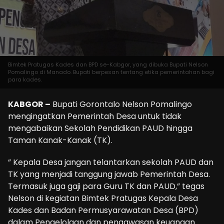
Bimtek Pratugas Kades dan BPD se-Kabgor, yang dibuka Bupati Nelson
Pomalingo di Manado. Bupati berpesan tentang etika pemerintahan bagi
para kades.
KABGOR –
Bupati Gorontalo Nelson Pomalingo
mengingatkan Pemerintah Desa untuk tidak
mengabaikan Sekolah Pendidikan PAUD hingga
Taman Kanak-Kanak (TK).
” Kepala Desa jangan telantarkan sekolah PAUD dan
TK yang menjadi tanggung jawab Pemerintah Desa.
Termasuk juga gaji para Guru TK dan PAUD,” tegas
Nelson di kegiatan Bimtek Pratugas Kepala Desa
Kades dan Badan Permusyarawatan Desa (BPD)
dalam Pengelolaan dan pengawasan keuangan