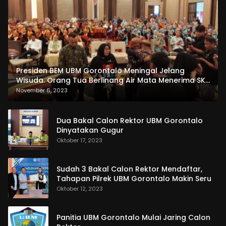
Presiden BEM UBM Gorontalo Meningal Jelang
Wisuda. Orang Tua Berlinang Air Mata Menerima SKL
dan Pemasangan Salempang
November 6, 2023
Dua Bakal Calon Rektor UBM Gorontalo
Dinyatakan Gugur
Oktober 17, 2023
Sudah 3 Bakal Calon Rektor Mendaftar,
Tahapan Pilrek UBM Gorontalo Makin Seru
Oktober 12, 2023
Panitia UBM Gorontalo Mulai Jaring Calon