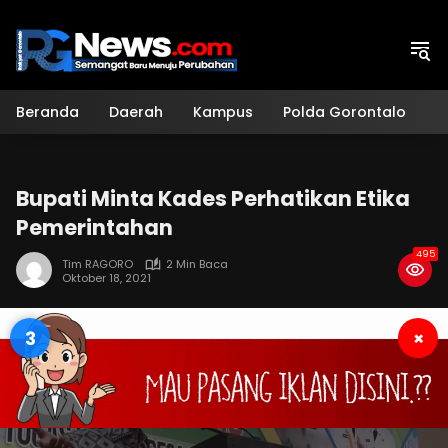
Langsung
ke
konten
Beranda
Daerah
Kampus
Polda Gorontalo
H
Bupati Minta Kades Perhatikan Etika
Pemerintahan
495
Tim RAGORO
2 Min Baca
Oktober 18, 2021
2
×