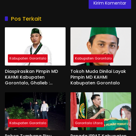
Pos Terkait
Kabupaten Gorontalo
Kabupaten Gorontalo
Diaspirasikan Pimpin MD
Tokoh Muda Dinilai Layak
KAHMI Kabupaten
Pimpin MD KAHMI
Gorontalo, Ghalieb :
Kabupaten Gorontalo
Banyak Senior Lebih Layak
Kabupaten Gorontalo
Gorontalo Utara