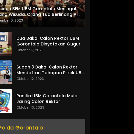
siden BEM UBM Gorontalo Meningal
ang Wisuda. Orang Tua Berlinang Air
ta Menerima SKL dan Pemasangan
ember 6, 2023
lempang
Dua Bakal Calon Rektor UBM
Gorontalo Dinyatakan Gugur
Oktober 17, 2023
Sudah 3 Bakal Calon Rektor
Mendaftar, Tahapan Pilrek UBM
Gorontalo Makin Seru
Oktober 12, 2023
Panitia UBM Gorontalo Mulai
Jaring Calon Rektor
Oktober 10, 2023
Polda Gorontalo