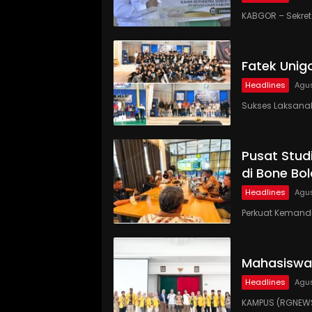
KABGOR – Sekre
Fatek Unig
Headlines
Agus
Sukses Laksanaka
Pusat Studi
di Bone Bo
Headlines
Agus
Perkuat Kemandi
Mahasiswa
Headlines
Agus
KAMPUS (RGNEWS