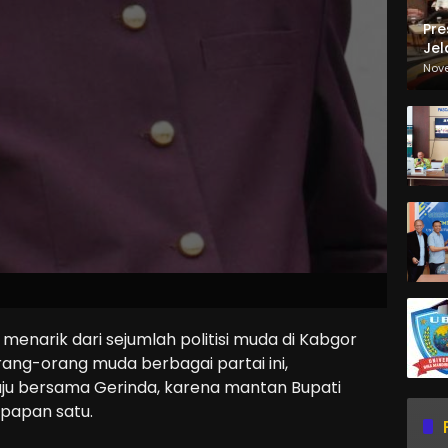
Pre
Jel
Ma
Nov
Sa
a menarik dari sejumlah politisi muda di Kabgor
rang-orang muda berbagai partai ini,
ju bersama Gerinda, karena mantan Bupati
 papan satu.