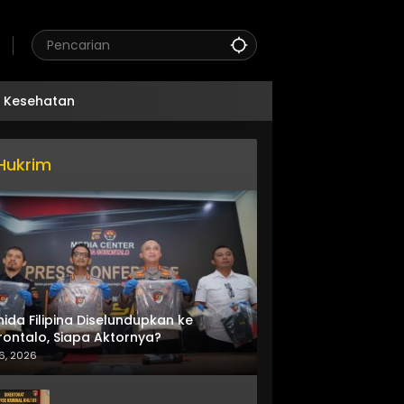
Kesehatan
Hukrim
nida Filipina Diselundupkan ke
ontalo, Siapa Aktornya?
6, 2026