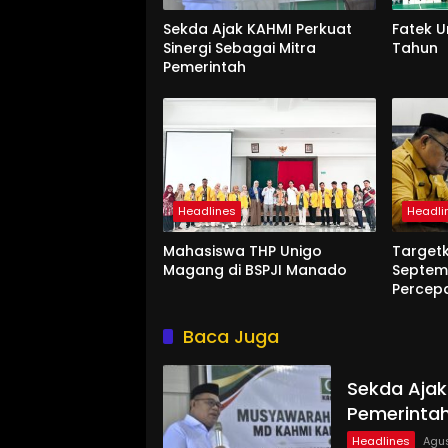
Sekda Ajak KAHMI Perkuat
Fatek 
Sinergi Sebagai Mitra
Tahun
Pemerintah
Headlines
Headli
Mahasiswa THP Unigo
Target
Magang di BSPJI Manado
Septem
Percep
Baca Juga
Sekda Ajak
Pemerinta
Headlines
Agus