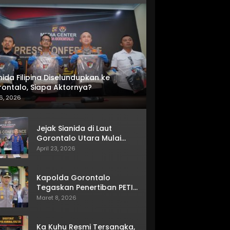
nida Filipina Diselundupkan ke
ontalo, Siapa Aktornya?
6, 2026
Jejak Sianida di Laut
Gorontalo Utara Mulai
Terkuak
April 23, 2026
Kapolda Gorontalo
Tegaskan Penertiban PETI
Terus Berjalan
Maret 8, 2026
Ka Kuhu Resmi Tersangka,