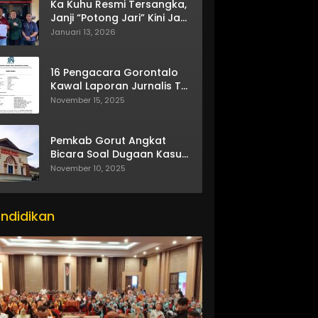
Ka Kuhu Resmi Tersangka,
Janji “Potong Jari” Kini Jadi
Bumerang
Januari 13, 2026
16 Pengacara Gorontalo
Kawal Laporan Jurnalis TV
One
November 15, 2025
Pemkab Gorut Angkat
Bicara Soal Dugaan Kasus
Asusila Oknum ASN
November 10, 2025
ndidikan