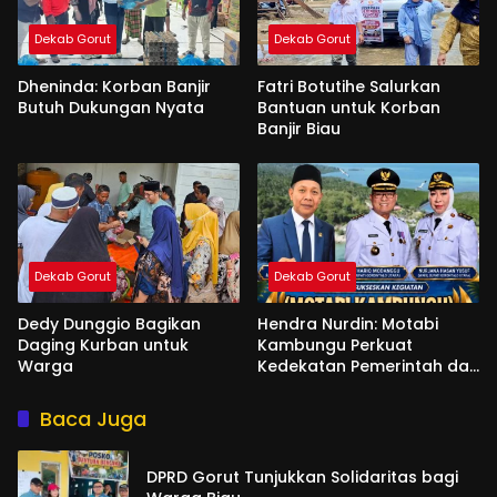
Dekab Gorut
Dekab Gorut
Dheninda: Korban Banjir
Fatri Botutihe Salurkan
Butuh Dukungan Nyata
Bantuan untuk Korban
Banjir Biau
Dekab Gorut
Dekab Gorut
Dedy Dunggio Bagikan
Hendra Nurdin: Motabi
Daging Kurban untuk
Kambungu Perkuat
Warga
Kedekatan Pemerintah dan
Warga
Baca Juga
DPRD Gorut Tunjukkan Solidaritas bagi