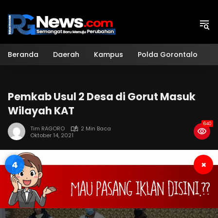
Langsung
ke
konten
Beranda
Daerah
Kampus
Polda Gorontalo
H
Pemkab Usul 2 Desa di Gorut Masuk
Wilayah KAT
640
Tim RAGORO
2 Min Baca
Oktober 14, 2021
3
×