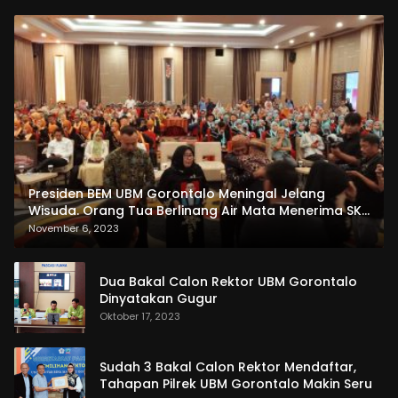
Presiden BEM UBM Gorontalo Meningal Jelang
Wisuda. Orang Tua Berlinang Air Mata Menerima SKL
dan Pemasangan Salempang
November 6, 2023
Dua Bakal Calon Rektor UBM Gorontalo
Dinyatakan Gugur
Oktober 17, 2023
Sudah 3 Bakal Calon Rektor Mendaftar,
Tahapan Pilrek UBM Gorontalo Makin Seru