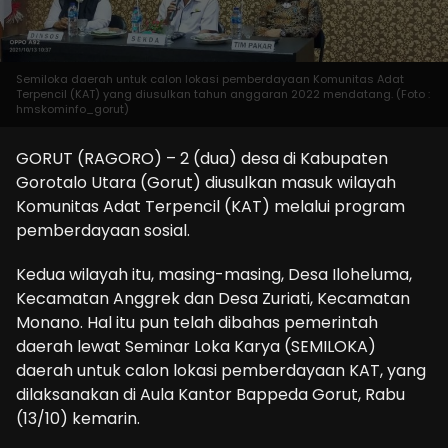
Semiloka daerah untuk calon lokasi pemberdayaan Komunitas Adat
Terpencil (KAT) yang diusulkan tahun anggaran 2022 mendatang. (Foto :
hmskominfo_gorut)
GORUT (RAGORO) – 2 (dua) desa di Kabupaten
Gorotalo Utara (Gorut) diusulkan masuk wilayah
Komunitas Adat Terpencil (KAT) melalui program
pemberdayaan sosial.
Kedua wilayah itu, masing-masing, Desa Iloheluma,
Kecamatan Anggrek dan Desa Zuriati, Kecamatan
Monano. Hal itu pun telah dibahas pemerintah
daerah lewat Seminar Loka Karya (SEMILOKA)
daerah untuk calon lokasi pemberdayaan KAT, yang
dilaksanakan di Aula Kantor Bappeda Gorut, Rabu
(13/10) kemarin.