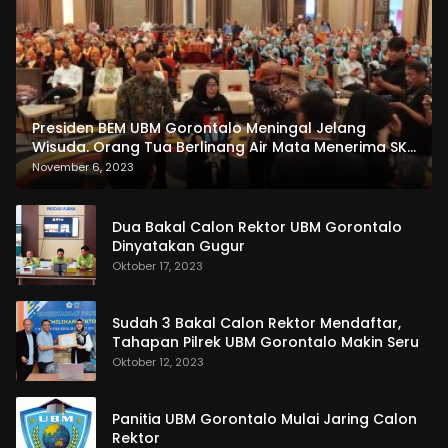
Presiden BEM UBM Gorontalo Meningal Jelang
Wisuda. Orang Tua Berlinang Air Mata Menerima SKL
dan Pemasangan Salempang
November 6, 2023
Dua Bakal Calon Rektor UBM Gorontalo
Dinyatakan Gugur
Oktober 17, 2023
Sudah 3 Bakal Calon Rektor Mendaftar,
Tahapan Pilrek UBM Gorontalo Makin Seru
Oktober 12, 2023
Panitia UBM Gorontalo Mulai Jaring Calon
Rektor