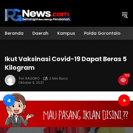
Langsung
ke
konten
Beranda
Daerah
Kampus
Polda Gorontalo
H
Ikut Vaksinasi Covid-19 Dapat Beras 5
Kilogram
726
Tim RAGORO
2 Min Baca
Oktober 8, 2021
3
×