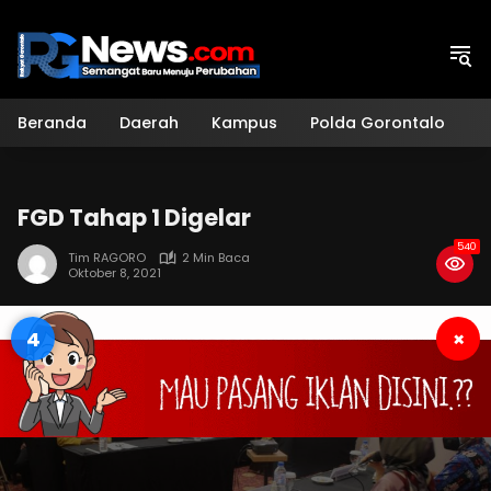
Langsung
ke
konten
Beranda
Daerah
Kampus
Polda Gorontalo
H
FGD Tahap 1 Digelar
540
Tim RAGORO
2 Min Baca
Oktober 8, 2021
3
×