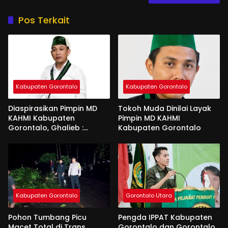
Pos Terkait
Kabupaten Gorontalo
Kabupaten Gorontalo
Diaspirasikan Pimpin MD
Tokoh Muda Dinilai Layak
KAHMI Kabupaten
Pimpin MD KAHMI
Gorontalo, Ghalieb :
Kabupaten Gorontalo
Banyak Senior Lebih Layak
Kabupaten Gorontalo
Gorontalo Utara
Pohon Tumbang Picu
Pengda IPPAT Kabupaten
Macet Total di Trans
Gorontalo dan Gorontalo