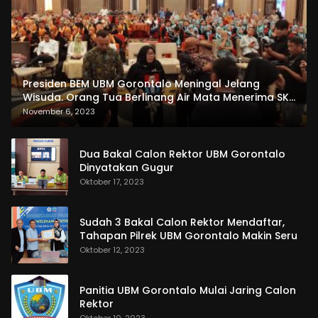
Presiden BEM UBM Gorontalo Meningal Jelang
Wisuda. Orang Tua Berlinang Air Mata Menerima SKL
dan Pemasangan Salempang
November 6, 2023
Dua Bakal Calon Rektor UBM Gorontalo
Dinyatakan Gugur
Oktober 17, 2023
Sudah 3 Bakal Calon Rektor Mendaftar,
Tahapan Pilrek UBM Gorontalo Makin Seru
Oktober 12, 2023
Panitia UBM Gorontalo Mulai Jaring Calon
Rektor