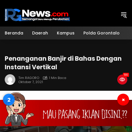
Langsung
ke
konten
Beranda
Daerah
Kampus
Polda Gorontalo
H
Penanganan Banjir di Bahas Dengan
Instansi Vertikal
510
Tim RAGORO
1 Min Baca
Oktober 7, 2021
2
×