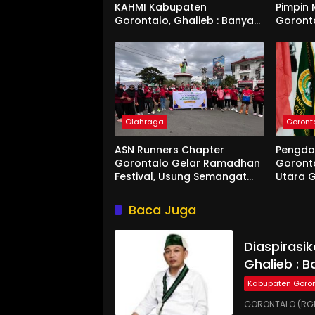
KAHMI Kabupaten
Pimpin
Gorontalo, Ghalieb : Banyak
Goront
Senior Lebih Layak
Olahraga
Goront
ASN Runners Chapter
Pengda
Gorontalo Gelar Ramadhan
Goront
Festival, Usung Semangat
Utara G
“Tubuh Teguh Iman
Bertumbuh”
Baca Juga
Diaspirasi
Ghalieb : B
Kabupaten Goron
GORONTALO (RGN