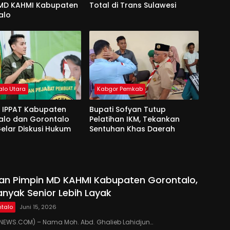
 MD KAHMI Kabupaten
Total di Trans Sulawesi
alo
alo Utara
Kabgor Pemkab
 IPPAT Kabupaten
Bupati Sofyan Tutup
alo dan Gorontalo
Pelatihan IKM, Tekankan
elar Diskusi Hukum
Sentuhan Khas Daerah
kan Pimpin MD KAHMI Kabupaten Gorontalo,
anyak Senior Lebih Layak
talo
Juni 15, 2026
EWS.COM) – Nama Moh. Abd. Ghalieb Lahidjun…