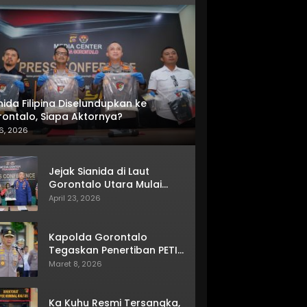
nida Filipina Diselundupkan ke
ontalo, Siapa Aktornya?
6, 2026
Jejak Sianida di Laut
Gorontalo Utara Mulai
Terkuak
April 23, 2026
Kapolda Gorontalo
Tegaskan Penertiban PETI
Terus Berjalan
Maret 8, 2026
Ka Kuhu Resmi Tersangka,