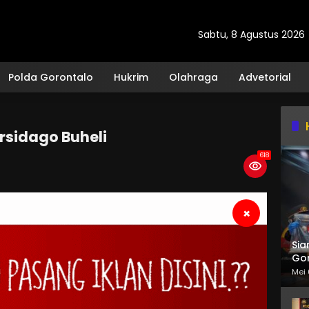
Sabtu, 8 Agustus 2026
Polda Gorontalo
Hukrim
Olahraga
Advetorial
rsidago Buheli
618
×
Sia
Gor
Mei 