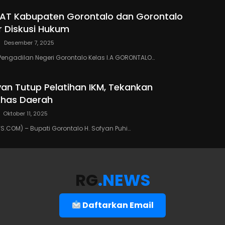
PAT Kabupaten Gorontalo dan Gorontalo
r Diskusi Hukum
Desember 7, 2025
Pengadilan Negeri Gorontalo Kelas I.A GORONTALO…
yan Tutup Pelatihan IKM, Tekankan
Khas Daerah
Oktober 11, 2025
COM) – Bupati Gorontalo H. Sofyan Puhi…
RG
.NEWS
Daftarkan Email