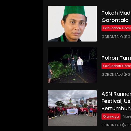
Tokoh Muda
Gorontalo
Kabupaten Goron
GORONTALO (RGN
Pohon Tumb
Kabupaten Goron
GORONTALO (RGN
ASN Runne
Festival, 
Bertumbuh
Olahraga
Mare
GORONTALO(RGNE