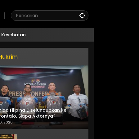
Kesehatan
Hukrim
nida Filipina Diselundupkan ke
ontalo, Siapa Aktornya?
6, 2026