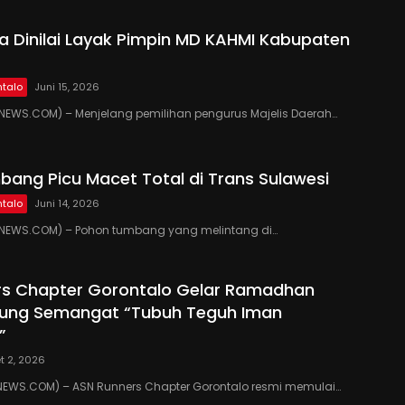
 Dinilai Layak Pimpin MD KAHMI Kabupaten
talo
Juni 15, 2026
EWS.COM) – Menjelang pemilihan pengurus Majelis Daerah…
ang Picu Macet Total di Trans Sulawesi
talo
Juni 14, 2026
EWS.COM) – Pohon tumbang yang melintang di…
rs Chapter Gorontalo Gelar Ramadhan
Usung Semangat “Tubuh Teguh Iman
”
t 2, 2026
WS.COM) – ASN Runners Chapter Gorontalo resmi memulai…