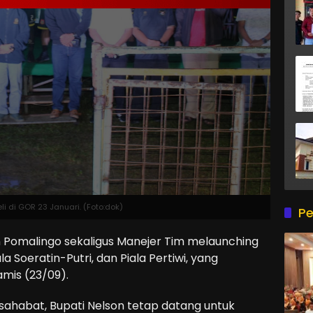
i di GOR 23 Januari. (Foto:dok)
Pe
 Pomalingo sekaligus Manejer Tim melaunching
a Soeratin-Putri, dan Piala Pertiwi, yang
amis (23/09).
rsahabat, Bupati Nelson tetap datang untuk