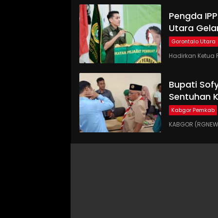
Pengda IP
Utara Gela
Gorontalo Utara
Hadirkan Ketua 
Bupati Sof
Sentuhan 
Kabgor Pemkab
KABGOR (RGNEWS.