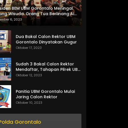
siden BEM UBM Gorontalo Meningal
ang Wisuda. Orang Tua Berlinang Air
ta Menerima SKL dan Pemasangan
ember 6, 2023
lempang
Dua Bakal Calon Rektor UBM
Gorontalo Dinyatakan Gugur
Oktober 17, 2023
Sudah 3 Bakal Calon Rektor
Mendaftar, Tahapan Pilrek UBM
Gorontalo Makin Seru
Oktober 12, 2023
Panitia UBM Gorontalo Mulai
Jaring Calon Rektor
Oktober 10, 2023
Polda Gorontalo