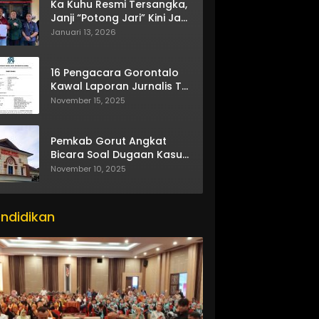
Ka Kuhu Resmi Tersangka,
Janji “Potong Jari” Kini Jadi
Bumerang
Januari 13, 2026
16 Pengacara Gorontalo
Kawal Laporan Jurnalis TV
One
November 15, 2025
Pemkab Gorut Angkat
Bicara Soal Dugaan Kasus
Asusila Oknum ASN
November 10, 2025
ndidikan