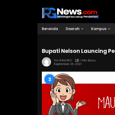
Langsung
ke
konten
Beranda
Daerah
Kampus
Bupati Nelson Launcing Pe
Tim RAGORO
1 Min Baca
September 25, 2021
2