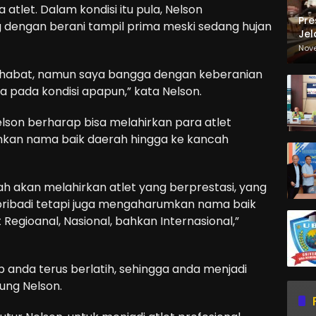
let. Dalam kondisi itu pula, Nelson
Pre
 dengan berani tampil prima meski sedang hujan
Jel
Ma
Nov
Sa
rsahabat, namun saya bangga dengan keberanian
 pada kondisi apapun,” kata Nelson.
 Nelson berharap bisa melahirkan para atlet
kan nama baik daerah hingga ke kancah
ah akan melahirkan atlet yang berprestasi, yang
ibadi tetapi juga mengaharumkan nama baik
Regioanal, Nasional, bahkan Internasional,”
p anda terus berlatih, sehingga anda menjadi
bung Nelson.