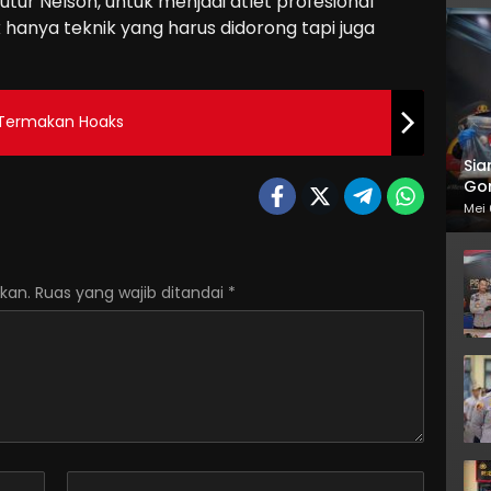
tutur Nelson, untuk menjadi atlet profesional
 hanya teknik yang harus didorong tapi juga
 Termakan Hoaks
Sia
Gor
Mei 
kan.
Ruas yang wajib ditandai
*