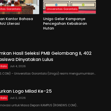
sitas Gorontalo
Universitas Gorontalo
dan Kantor Bahasa
Unigo Gelar Kampanye
oU Literasi
Pencegahan Kebakaran
Hutan
kan Hasil Seleksi PMB Gelombang II, 402
siswa Dinyatakan Lulus
ntalo
Juli 4, 2026
.COM) – Universitas Gorontalo (Unigo) resmi mengumumkan…
urkan Logo Milad Ke-25
ntalo
Juli 2, 2026
si, Inovasi untuk Masa Depan KAMPUS (RGNEWS.COM)…