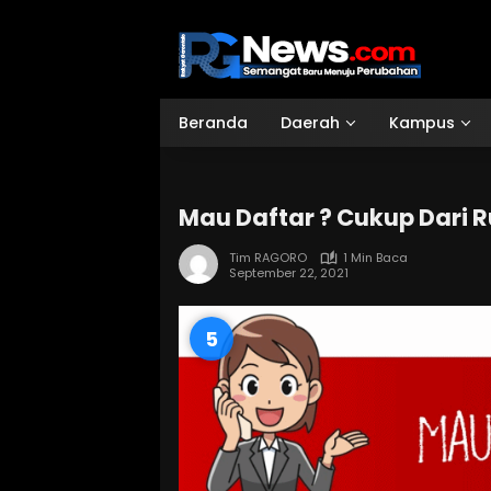
Langsung
ke
konten
Beranda
Daerah
Kampus
Mau Daftar ? Cukup Dari
Tim RAGORO
1 Min Baca
September 22, 2021
4