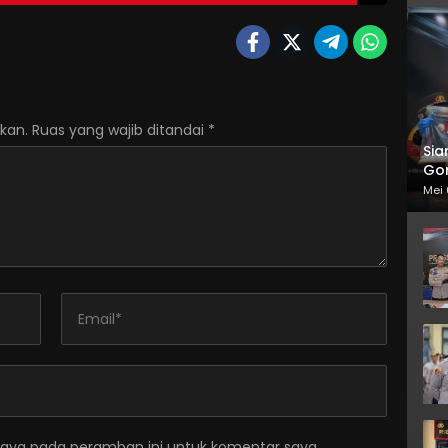
kan.
Ruas yang wajib ditandai
*
Sia
Gor
Mei 
saya pada peramban ini untuk komentar saya