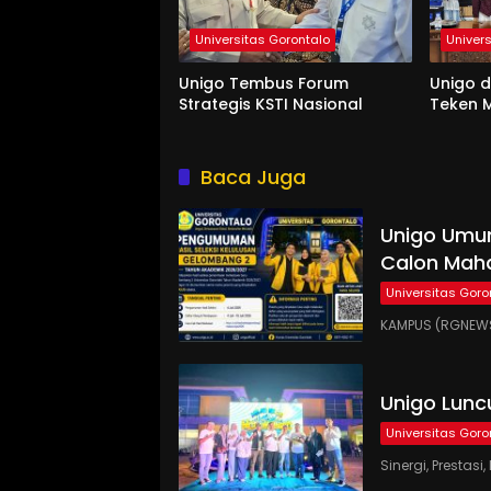
Universitas Gorontalo
Univer
Unigo Tembus Forum
Unigo 
Strategis KSTI Nasional
Teken M
Baca Juga
Unigo Umum
Calon Maha
Universitas Goro
KAMPUS (RGNEWS
Unigo Lunc
Universitas Goro
Sinergi, Presta