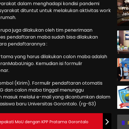
arakat dalam menghadapi kondisi pandemi
Pre
asyarakat dituntut untuk melakukan aktivitas work
Jel
 rumah.
Ma
Nov
Sa
serupa juga dilakukan oleh tim penerimaan
ses pendaftaran maba sudah bisa dilakukan
cara pendaftarannya :
 pertama yang harus dilakukan calon maba adalah
aranMabaUnigo. Kemudian isi formulir
nar.
tombol (Kirim). Formulir pendaftaran otomatis
 UG dan calon maba tinggal menunggu
 masuk melalui e-mail yang dicantumkan dalam
asiswa baru Universitas Gorontalo. (rg-63)
pakati MoU dengan KPP Pratama Gorontalo