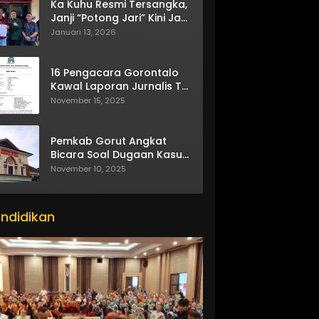
Ka Kuhu Resmi Tersangka,
Janji “Potong Jari” Kini Jadi
Bumerang
Januari 13, 2026
16 Pengacara Gorontalo
Kawal Laporan Jurnalis TV
One
November 15, 2025
Pemkab Gorut Angkat
Bicara Soal Dugaan Kasus
Asusila Oknum ASN
November 10, 2025
ndidikan