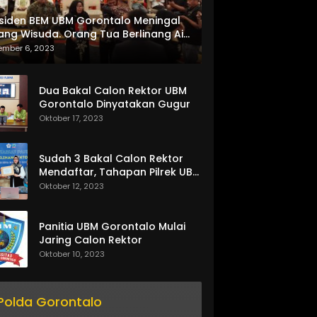
siden BEM UBM Gorontalo Meningal
ang Wisuda. Orang Tua Berlinang Air
ta Menerima SKL dan Pemasangan
ember 6, 2023
lempang
Dua Bakal Calon Rektor UBM
Gorontalo Dinyatakan Gugur
Oktober 17, 2023
Sudah 3 Bakal Calon Rektor
Mendaftar, Tahapan Pilrek UBM
Gorontalo Makin Seru
Oktober 12, 2023
Panitia UBM Gorontalo Mulai
Jaring Calon Rektor
Oktober 10, 2023
Polda Gorontalo