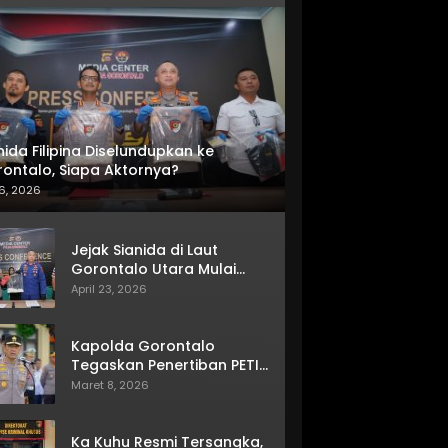
nida Filipina Diselundupkan ke
ontalo, Siapa Aktornya?
6, 2026
Jejak Sianida di Laut
Gorontalo Utara Mulai
Terkuak
April 23, 2026
Kapolda Gorontalo
Tegaskan Penertiban PETI
Terus Berjalan
Maret 8, 2026
Ka Kuhu Resmi Tersangka,