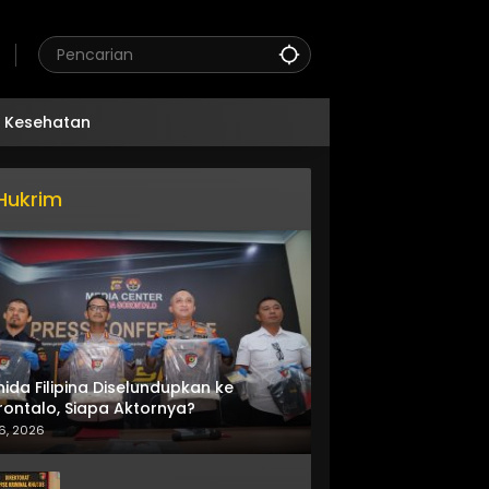
Kesehatan
Hukrim
nida Filipina Diselundupkan ke
ontalo, Siapa Aktornya?
6, 2026