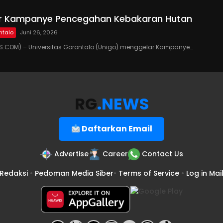
ar Kampanye Pencegahan Kebakaran Hutan
ntalo
Juni 26, 2026
.COM) – Universitas Gorontalo (Unigo) menggelar Kampanye…
RG
.NEWS
Daftarkan Email
Advertise
Career
Contact Us
Redaksi
•
Pedoman Media Siber
•
Terms of Service
•
Log in Mai