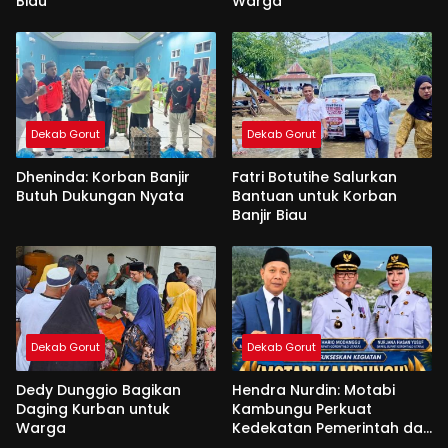
Biau
Warga
Dekab Gorut
Dekab Gorut
Dheninda: Korban Banjir
Fatri Botutihe Salurkan
Butuh Dukungan Nyata
Bantuan untuk Korban
Banjir Biau
Dekab Gorut
Dekab Gorut
Dedy Dunggio Bagikan
Hendra Nurdin: Motabi
Daging Kurban untuk
Kambungu Perkuat
Warga
Kedekatan Pemerintah dan
Warga