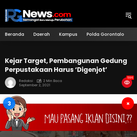
Langsung
ke
konten
Beranda
Daerah
Kampus
Polda Gorontalo
H
Kejar Target, Pembangunan Gedung
Perpustakaan Harus ‘Digenjot’
596
Redaksi
2 Min Baca
September 2, 2021
2
×