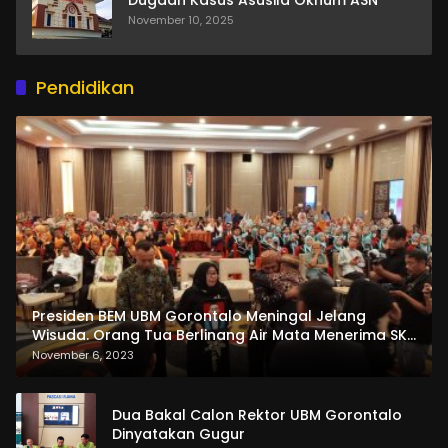
November 10, 2025
Pendidikan
Presiden BEM UBM Gorontalo Meningal Jelang
Wisuda. Orang Tua Berlinang Air Mata Menerima SKL
dan Pemasangan Salempang
November 6, 2023
Dua Bakal Calon Rektor UBM Gorontalo
Dinyatakan Gugur