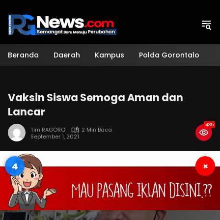
Langsung
ke
konten
Beranda
Daerah
Kampus
Polda Gorontalo
H
Vaksin Siswa Semoga Aman dan
Lancar
485
Tim RAGORO
2 Min Baca
September 1, 2021
4
×