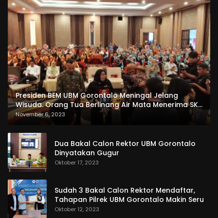
Presiden BEM UBM Gorontalo Meningal Jelang
Wisuda. Orang Tua Berlinang Air Mata Menerima SKL
dan Pemasangan Salempang
November 6, 2023
Dua Bakal Calon Rektor UBM Gorontalo
Dinyatakan Gugur
Oktober 17, 2023
Sudah 3 Bakal Calon Rektor Mendaftar,
Tahapan Pilrek UBM Gorontalo Makin Seru
Oktober 12, 2023