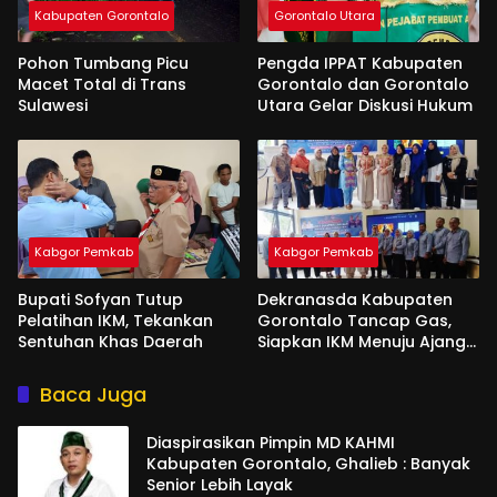
Kabupaten Gorontalo
Gorontalo Utara
Pohon Tumbang Picu
Pengda IPPAT Kabupaten
Macet Total di Trans
Gorontalo dan Gorontalo
Sulawesi
Utara Gelar Diskusi Hukum
Kabgor Pemkab
Kabgor Pemkab
Bupati Sofyan Tutup
Dekranasda Kabupaten
Pelatihan IKM, Tekankan
Gorontalo Tancap Gas,
Sentuhan Khas Daerah
Siapkan IKM Menuju Ajang
Peran Saka Nasional 2025
Baca Juga
Diaspirasikan Pimpin MD KAHMI
Kabupaten Gorontalo, Ghalieb : Banyak
Senior Lebih Layak