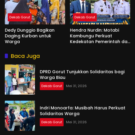
Dekab Gorut
Dekab Gorut
Dedy Dunggio Bagikan
Hendra Nurdin: Motabi
Daging Kurban untuk
Kambungu Perkuat
Warga
Kedekatan Pemerintah dan
Warga
Baca Juga
DPRD Gorut Tunjukkan Solidaritas bagi
Warga Biau
Dekab Gorut
Mei 31, 2026
Indri Monoarfa: Musibah Harus Perkuat
Solidaritas Warga
Dekab Gorut
Mei 31, 2026