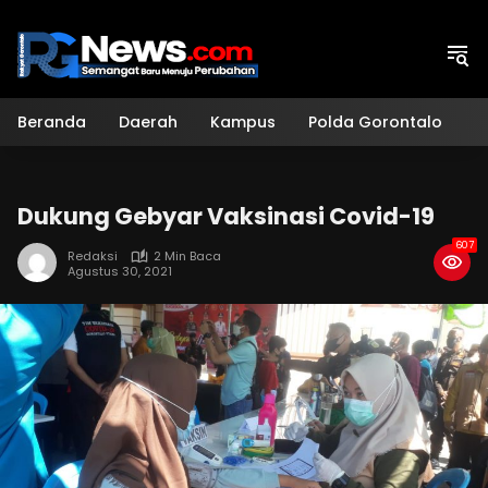
Langsung
ke
konten
Beranda
Daerah
Kampus
Polda Gorontalo
H
Dukung Gebyar Vaksinasi Covid-19
607
Redaksi
2 Min Baca
Agustus 30, 2021