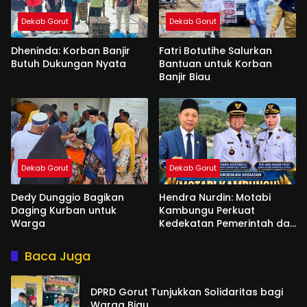
Dekab Gorut
Dekab Gorut
Dheninda: Korban Banjir
Fatri Botutihe Salurkan
Butuh Dukungan Nyata
Bantuan untuk Korban
Banjir Biau
Dekab Gorut
Dekab Gorut
Dedy Dunggio Bagikan
Hendra Nurdin: Motabi
Daging Kurban untuk
Kambungu Perkuat
Warga
Kedekatan Pemerintah dan
Warga
Baca Juga
DPRD Gorut Tunjukkan Solidaritas bagi
Warga Biau