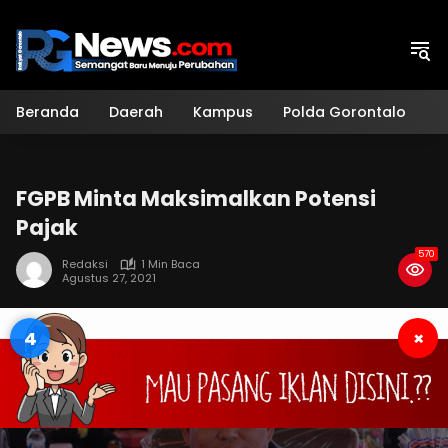
Langsung
ke
konten
Beranda
Daerah
Kampus
Polda Gorontalo
H
FGPB Minta Maksimalkan Potensi
Pajak
570
Redaksi
1 Min Baca
Agustus 27, 2021
3
×