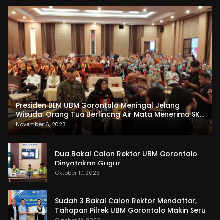
Presiden BEM UBM Gorontalo Meningal Jelang
Wisuda. Orang Tua Berlinang Air Mata Menerima SKL
dan Pemasangan Salempang
November 6, 2023
Dua Bakal Calon Rektor UBM Gorontalo
Dinyatakan Gugur
Oktober 17, 2023
Sudah 3 Bakal Calon Rektor Mendaftar,
Tahapan Pilrek UBM Gorontalo Makin Seru
Oktober 12, 2023