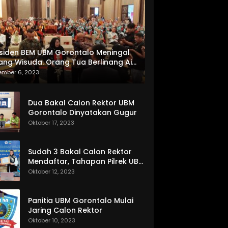
siden BEM UBM Gorontalo Meningal
ang Wisuda. Orang Tua Berlinang Air
ta Menerima SKL dan Pemasangan
ember 6, 2023
lempang
Dua Bakal Calon Rektor UBM
Gorontalo Dinyatakan Gugur
Oktober 17, 2023
Sudah 3 Bakal Calon Rektor
Mendaftar, Tahapan Pilrek UBM
Gorontalo Makin Seru
Oktober 12, 2023
Panitia UBM Gorontalo Mulai
Jaring Calon Rektor
Oktober 10, 2023