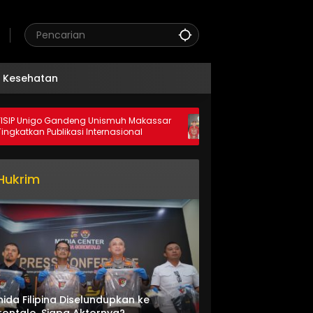
Kesehatan
igo Gandeng Unismuh Makassar
DPRD Pohuwato Dukung Kerja
n Publikasi Internasional
Teknik Pertambangan dengan
Hukrim
nida Filipina Diselundupkan ke
ontalo, Siapa Aktornya?