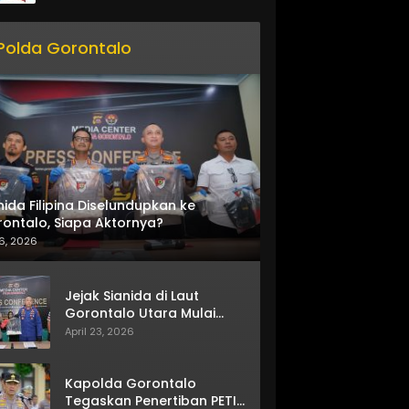
Polda Gorontalo
nida Filipina Diselundupkan ke
ontalo, Siapa Aktornya?
6, 2026
Jejak Sianida di Laut
Gorontalo Utara Mulai
Terkuak
April 23, 2026
Kapolda Gorontalo
Tegaskan Penertiban PETI