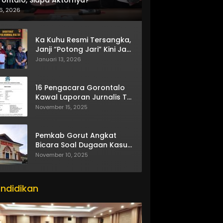
6, 2026
Ka Kuhu Resmi Tersangka,
Janji “Potong Jari” Kini Jadi
Bumerang
Januari 13, 2026
16 Pengacara Gorontalo
Kawal Laporan Jurnalis TV
One
November 15, 2025
Pemkab Gorut Angkat
Bicara Soal Dugaan Kasus
Asusila Oknum ASN
November 10, 2025
ndidikan