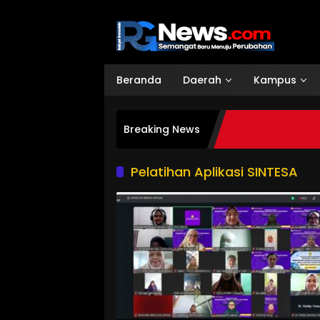
Langsung
ke
konten
Beranda
Daerah
Kampus
Breaking News
Pelatihan Aplikasi SINTESA