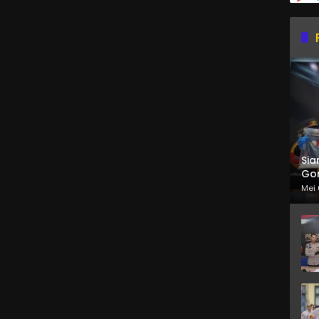
Sia
Gor
Mei 