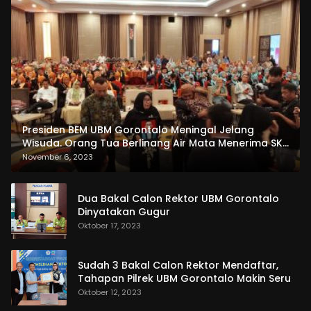
Presiden BEM UBM Gorontalo Meningal Jelang
Wisuda. Orang Tua Berlinang Air Mata Menerima SKL
dan Pemasangan Salempang
November 6, 2023
Dua Bakal Calon Rektor UBM Gorontalo
Dinyatakan Gugur
Oktober 17, 2023
Sudah 3 Bakal Calon Rektor Mendaftar,
Tahapan Pilrek UBM Gorontalo Makin Seru
Oktober 12, 2023