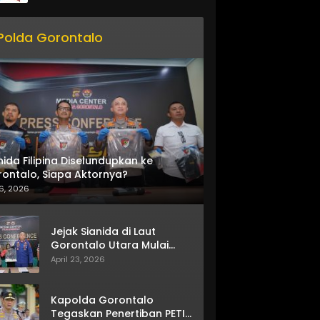
Polda Gorontalo
nida Filipina Diselundupkan ke
ontalo, Siapa Aktornya?
6, 2026
Jejak Sianida di Laut
Gorontalo Utara Mulai
Terkuak
April 23, 2026
Kapolda Gorontalo
Tegaskan Penertiban PETI