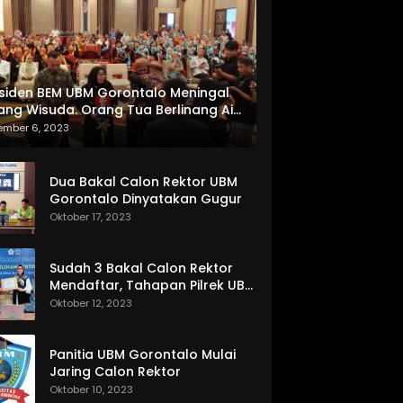
siden BEM UBM Gorontalo Meningal
ang Wisuda. Orang Tua Berlinang Air
ta Menerima SKL dan Pemasangan
ember 6, 2023
lempang
Dua Bakal Calon Rektor UBM
Gorontalo Dinyatakan Gugur
Oktober 17, 2023
Sudah 3 Bakal Calon Rektor
Mendaftar, Tahapan Pilrek UBM
Gorontalo Makin Seru
Oktober 12, 2023
Panitia UBM Gorontalo Mulai
Jaring Calon Rektor
Oktober 10, 2023