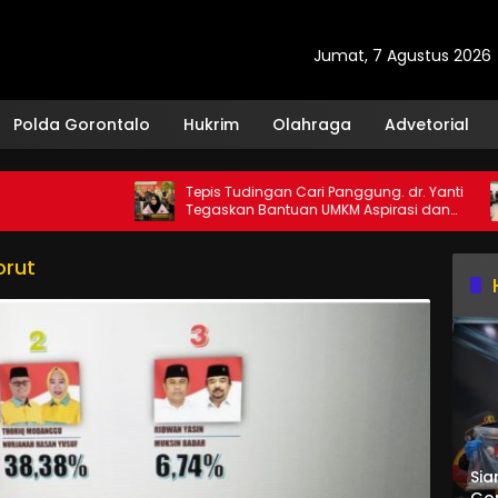
Jumat, 7 Agustus 2026
Polda Gorontalo
Hukrim
Olahraga
Advetorial
Tepis Tudingan Cari Panggung. dr. Yanti
M
Tegaskan Bantuan UMKM Aspirasi dan
L
Harapan Rakyat
ba
orut
Sia
Gor