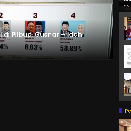
Mei 
di Pilbup, Gusnar – Idah
Pe