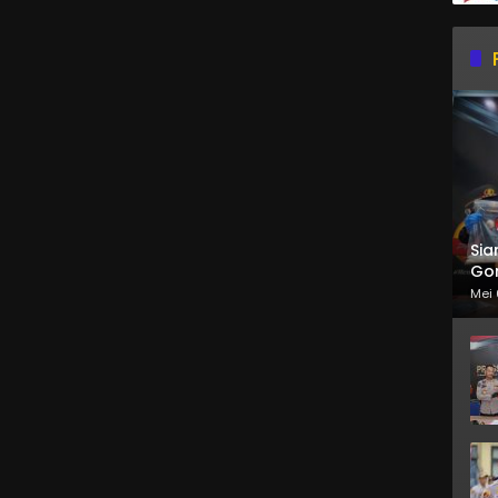
Sia
Gor
Mei 