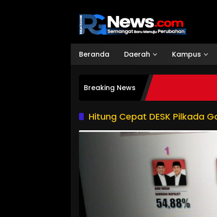
Langsung
ke
konten
Beranda
Daerah
Kampus
Breaking News
Hitung Cepat DESK Pilkada G