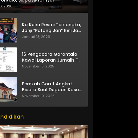
6, 2026
Ka Kuhu Resmi Tersangka,
Janji “Potong Jari” Kini Jadi
Bumerang
Januari 13, 2026
16 Pengacara Gorontalo
Kawal Laporan Jurnalis TV
One
November 15, 2025
Pemkab Gorut Angkat
Bicara Soal Dugaan Kasus
Asusila Oknum ASN
November 10, 2025
ndidikan