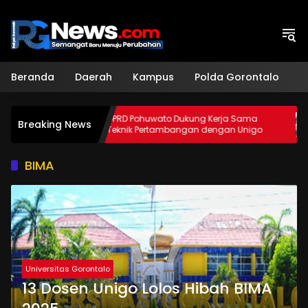
Langsung
ke
konten
Beranda
Daerah
Kampus
Polda Gorontalo
H
ssar
DPRD Pohuwato Dukung Kerja Sama
Unig
Breaking News
Teknik Pertambangan dengan Unigo
Beas
BIMA
Universitas Gorontalo
13 Dosen Unigo Lolos Hibah BIMA