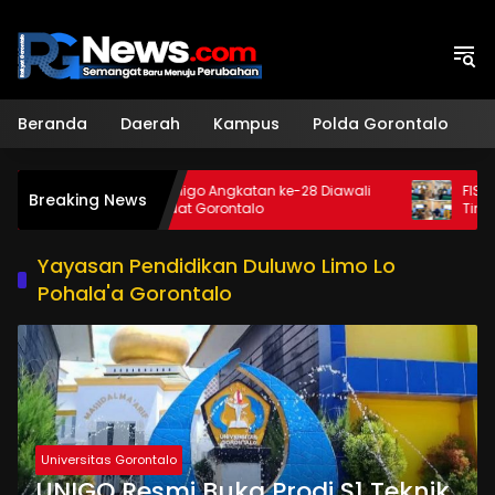
Langsung
ke
konten
Beranda
Daerah
Kampus
Polda Gorontalo
H
Wisuda Unigo Angkatan ke-28 Diawali
FISIP Unigo 
Breaking News
Prosesi Adat Gorontalo
Tingkatkan Pu
Yayasan Pendidikan Duluwo Limo Lo
Pohala'a Gorontalo
Universitas Gorontalo
UNIGO Resmi Buka Prodi S1 Teknik