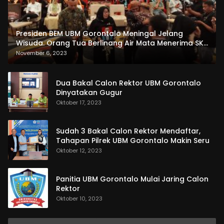
Presiden BEM UBM Gorontalo Meningal Jelang
Wisuda. Orang Tua Berlinang Air Mata Menerima SKL
dan Pemasangan Salempang
November 6, 2023
Dua Bakal Calon Rektor UBM Gorontalo
Dinyatakan Gugur
Oktober 17, 2023
Sudah 3 Bakal Calon Rektor Mendaftar,
Tahapan Pilrek UBM Gorontalo Makin Seru
Oktober 12, 2023
Panitia UBM Gorontalo Mulai Jaring Calon
Rektor
Oktober 10, 2023