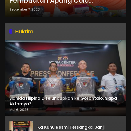
Pembuatan Apang Colo
Campuran Surimi Ikan, Ternyata
September 7, 2023
Tujuannya
Hukrim
Sianida Filipina Diselundupkan ke Gorontalo, Siapa
Aktornya?
Mei 6, 2026
Ka Kuhu Resmi Tersangka, Janji