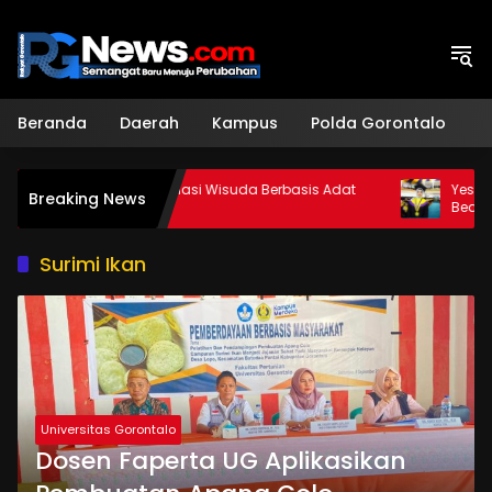
Langsung
ke
konten
Beranda
Daerah
Kampus
Polda Gorontalo
H
LLDikti Apresiasi Wisuda Berbasis Adat
Yessy Lamami,
Breaking News
Gorontalo
Beasiswa 100 P
Surimi Ikan
Universitas Gorontalo
Dosen Faperta UG Aplikasikan