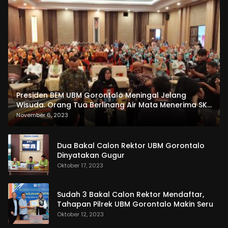
Presiden BEM UBM Gorontalo Meningal Jelang
Wisuda. Orang Tua Berlinang Air Mata Menerima SKL
dan Pemasangan Salempang
November 6, 2023
Dua Bakal Calon Rektor UBM Gorontalo
Dinyatakan Gugur
Oktober 17, 2023
Sudah 3 Bakal Calon Rektor Mendaftar,
Tahapan Pilrek UBM Gorontalo Makin Seru
Oktober 12, 2023