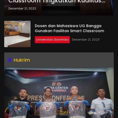
Classroom Tingkatkan Kualitas
Pembelajaran
Desember 21, 2023
Dosen dan Mahasiswa UG Bangga
Gunakan Fasilitas Smart Classroom
Universitas Gorontalo
Desember 21, 2023
Hukrim