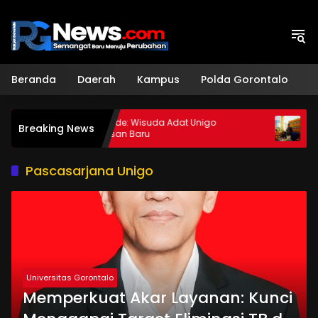
Langsung
ke
konten
Beranda
Daerah
Kampus
Polda Gorontalo
H
Alim Niode: Wisuda Adat Unigo
Syarif Mbu
Breaking News
Terobosan Baru
Dibalut Ada
Pascasarjana Unigo
Universitas Gorontalo
Memperkuat Akar Layanan: Kunci