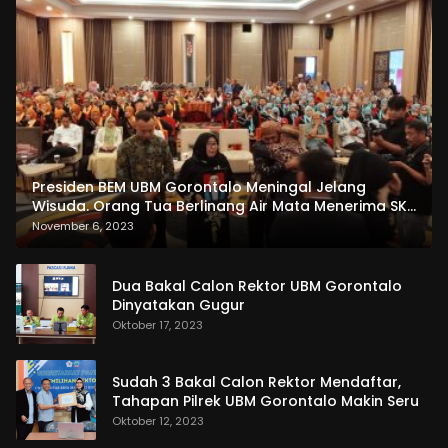
Presiden BEM UBM Gorontalo Meningal Jelang
Wisuda. Orang Tua Berlinang Air Mata Menerima SKL
dan Pemasangan Salempang
November 6, 2023
Dua Bakal Calon Rektor UBM Gorontalo
Dinyatakan Gugur
Oktober 17, 2023
Sudah 3 Bakal Calon Rektor Mendaftar,
Tahapan Pilrek UBM Gorontalo Makin Seru
Oktober 12, 2023