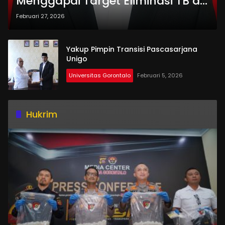
Menggapai Target Eliminasi TB di
Gorontalo
Februari 27, 2026
Yakup Pimpin Transisi Pascasarjana
Unigo
Universitas Gorontalo
Februari 5, 2026
Hukrim