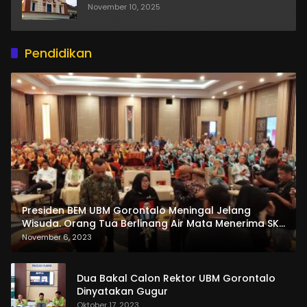
November 10, 2025
Pendidikan
Presiden BEM UBM Gorontalo Meningal Jelang
Wisuda. Orang Tua Berlinang Air Mata Menerima SKL
dan Pemasangan Salempang
November 6, 2023
Dua Bakal Calon Rektor UBM Gorontalo
Dinyatakan Gugur
Oktober 17, 2023