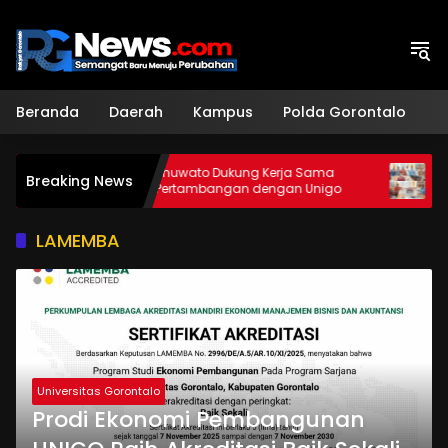
Langsung
ke
konten
Beranda
Daerah
Kampus
Polda Gorontalo
H
DPRD Pohuwato Dukung Kerja Sama
Unigo dan
Breaking News
Teknik Pertambangan dengan Unigo
Beasiswa 
LAMEMBA
Universitas Gorontalo
Prodi Ekonomi Pembangunan