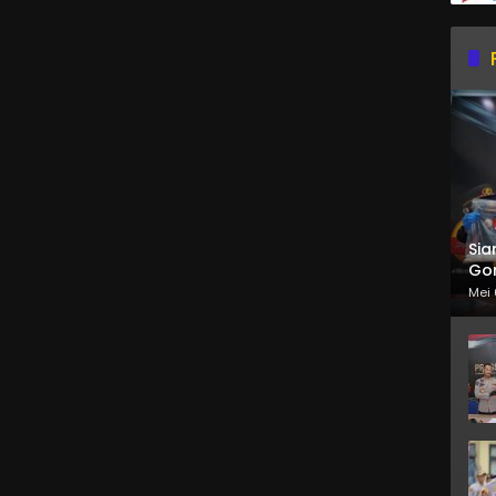
Sia
Gor
Mei 