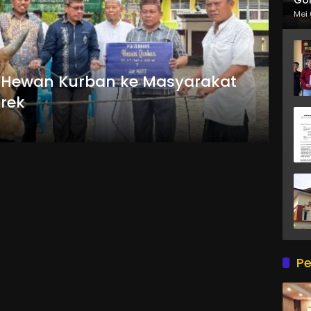
Mei 
r Hewan Kurban ke Masyarakat
rek
Pe