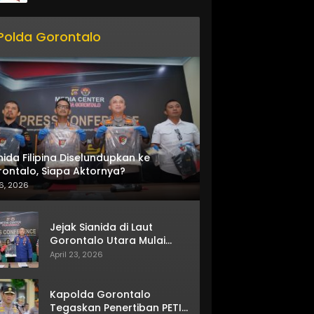
Polda Gorontalo
nida Filipina Diselundupkan ke
ontalo, Siapa Aktornya?
6, 2026
Jejak Sianida di Laut
Gorontalo Utara Mulai
Terkuak
April 23, 2026
Kapolda Gorontalo
Tegaskan Penertiban PETI