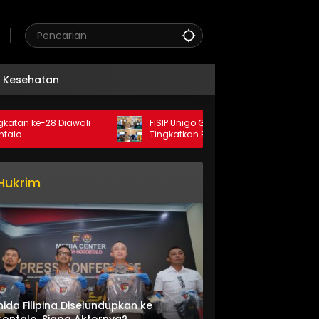
Kesehatan
e-28 Diawali
FISIP Unigo Gandeng Unismuh Makassar
Tingkatkan Publikasi Internasional
Hukrim
nida Filipina Diselundupkan ke
ontalo, Siapa Aktornya?