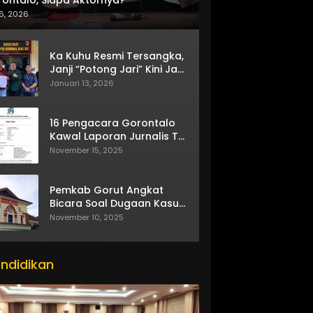
6, 2026
Ka Kuhu Resmi Tersangka,
Janji “Potong Jari” Kini Jadi
Bumerang
Januari 13, 2026
16 Pengacara Gorontalo
Kawal Laporan Jurnalis TV
One
November 15, 2025
Pemkab Gorut Angkat
Bicara Soal Dugaan Kasus
Asusila Oknum ASN
November 10, 2025
ndidikan