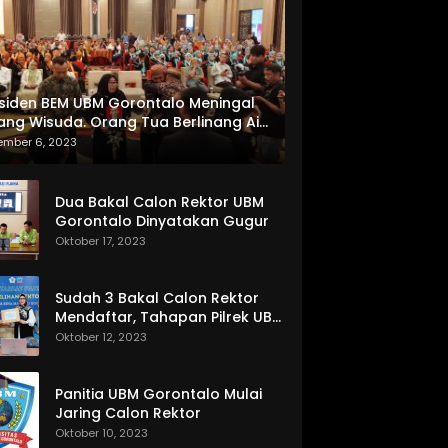
siden BEM UBM Gorontalo Meningal
ang Wisuda. Orang Tua Berlinang Air
ta Menerima SKL dan Pemasangan
ember 6, 2023
lempang
Dua Bakal Calon Rektor UBM
Gorontalo Dinyatakan Gugur
Oktober 17, 2023
Sudah 3 Bakal Calon Rektor
Mendaftar, Tahapan Pilrek UBM
Gorontalo Makin Seru
Oktober 12, 2023
Panitia UBM Gorontalo Mulai
Jaring Calon Rektor
Oktober 10, 2023