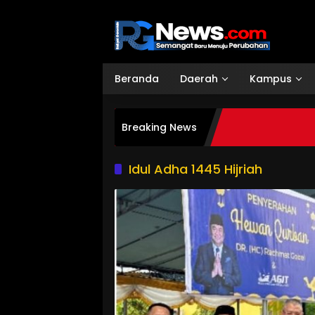
Langsung
ke
konten
Beranda
Daerah
Kampus
Breaking News
Idul Adha 1445 Hijriah