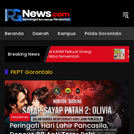
Langsung
ke
konten
Beranda
Daerah
Kampus
Polda Gorontalo
H
Sekda Ajak KAHMI Perkuat Sinergi
Dukung Keta
Breaking News
Sebagai Mitra Pemerintah
Mahasiswa 
Apotek Hidu
FKPT Gorontalo
Headlines
Peringati Hari Lahir Pancasila,