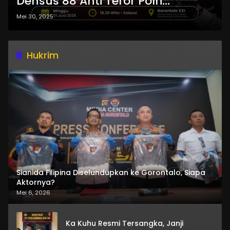
Densus 88 Anti Teror Polri
Satgaswil dan FKPT Gorontalo
Mei 30, 2025
Gelar Nobar Film Sayap-Sayap
Patah
Hukrim
Sianida Filipina Diselundupkan ke Gorontalo, Siapa
Aktornya?
Mei 6, 2026
Ka Kuhu Resmi Tersangka, Janji