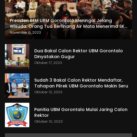
Presiden BEM UBM Gorontalo Meningal Jelang
Wisuda. Orang Tua Berlinang Air Mata Menerima SKL
dan Pemasangan Salempang
November 6, 2023
Dua Bakal Calon Rektor UBM Gorontalo
Dinyatakan Gugur
Oktober 17, 2023
Sudah 3 Bakal Calon Rektor Mendaftar,
Tahapan Pilrek UBM Gorontalo Makin Seru
Oktober 12, 2023
Panitia UBM Gorontalo Mulai Jaring Calon
Rektor
Oktober 10, 2023