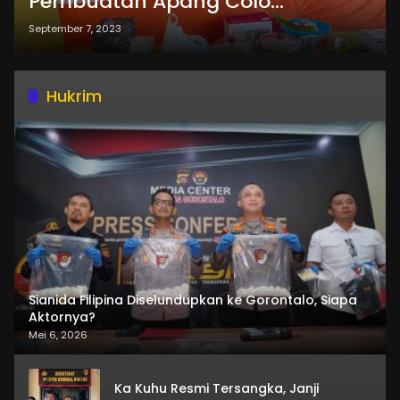
Pembuatan Apang Colo
Campuran Surimi Ikan, Ternyata
September 7, 2023
Tujuannya
Hukrim
Sianida Filipina Diselundupkan ke Gorontalo, Siapa
Aktornya?
Mei 6, 2026
Ka Kuhu Resmi Tersangka, Janji