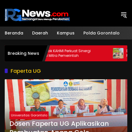
Langsung
ke
konten
Beranda
Daerah
Kampus
Polda Gorontalo
H
Sekda Ajak KAHMI Perkuat Sinergi
Dukung Keta
Breaking News
Sebagai Mitra Pemerintah
Mahasiswa 
Apotek Hidu
Faperta UG
Universitas Gorontalo
Dosen Faperta UG Aplikasikan