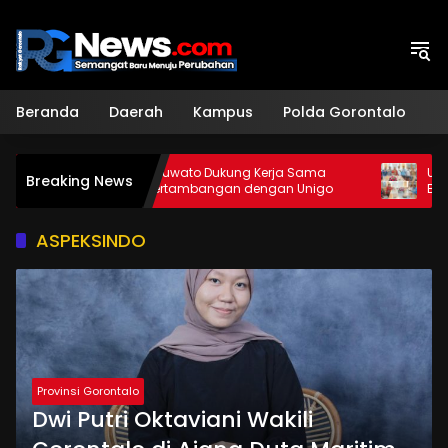
Langsung
ke
konten
Beranda
Daerah
Kampus
Polda Gorontalo
H
DPRD Pohuwato Dukung Kerja Sama
Unigo dan P
Breaking News
Teknik Pertambangan dengan Unigo
Beasiswa Te
ASPEKSINDO
Provinsi Gorontalo
Dwi Putri Oktaviani Wakili