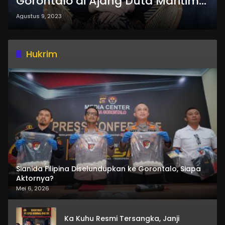
Gorontalo di Ajang Duta Maritim
Indonesia 2023
Agustus 9, 2023
Hukrim
Sianida Filipina Diselundupkan ke Gorontalo, Siapa
Aktornya?
Mei 6, 2026
Ka Kuhu Resmi Tersangka, Janji