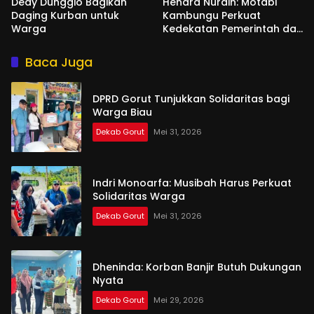
Dedy Dunggio Bagikan
Hendra Nurdin: Motabi
Daging Kurban untuk
Kambungu Perkuat
Warga
Kedekatan Pemerintah dan
Warga
Baca Juga
DPRD Gorut Tunjukkan Solidaritas bagi
Warga Biau
Dekab Gorut
Mei 31, 2026
Indri Monoarfa: Musibah Harus Perkuat
Solidaritas Warga
Dekab Gorut
Mei 31, 2026
Dheninda: Korban Banjir Butuh Dukungan
Nyata
Dekab Gorut
Mei 29, 2026