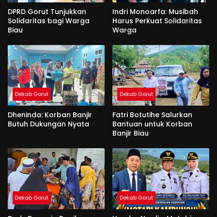
DPRD Gorut Tunjukkan
Indri Monoarfa: Musibah
Solidaritas bagi Warga
Harus Perkuat Solidaritas
Biau
Warga
Dekab Gorut
Dekab Gorut
Dheninda: Korban Banjir
Fatri Botutihe Salurkan
Butuh Dukungan Nyata
Bantuan untuk Korban
Banjir Biau
Dekab Gorut
Dekab Gorut