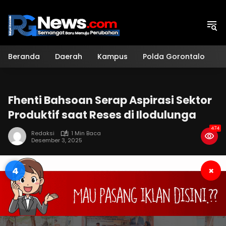
Langsung
ke
konten
Beranda
Daerah
Kampus
Polda Gorontalo
H
Fhenti Bahsoan Serap Aspirasi Sektor
Produktif saat Reses di Ilodulunga
474
Redaksi
1 Min Baca
Desember 3, 2025
3
×