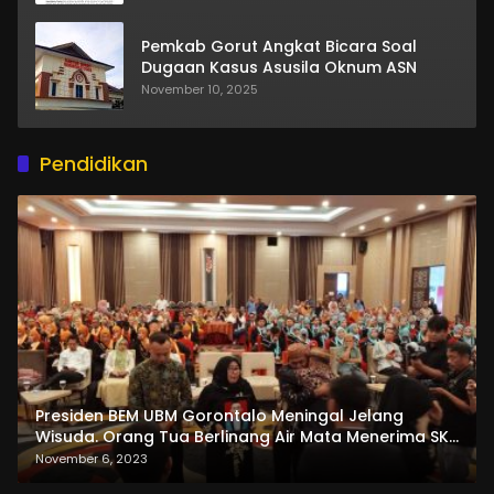
Pemkab Gorut Angkat Bicara Soal
Dugaan Kasus Asusila Oknum ASN
November 10, 2025
Pendidikan
Presiden BEM UBM Gorontalo Meningal Jelang
Wisuda. Orang Tua Berlinang Air Mata Menerima SKL
dan Pemasangan Salempang
November 6, 2023