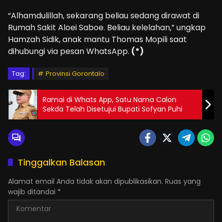
“Alhamdulillah, sekarang beliau sedang dirawat di
Rumah Sakit Aloei Saboe. Beliau kelelahan,” ungkap
Hamzah Sidik, anak mantu Thomas Mopili saat
dihubungi via pesan WhatsApp.
(*)
Tag:
Provinsi Gorontalo
Ramai di Whats App, Satu Nama Calon
Sekda Telah Disetujui Bupati Sofyan Puhi
Tinggalkan Balasan
Alamat email Anda tidak akan dipublikasikan.
Ruas yang
wajib ditandai
*