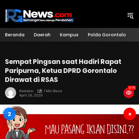
Langsung
ke
konten
Beranda
Daerah
Kampus
Polda Gorontalo
H
Sempat Pingsan saat Hadiri Rapat
Paripurna, Ketua DPRD Gorontalo
Dirawat di RSAS
1075
Redaksi
1 Min Baca
April 26, 2025
1
×