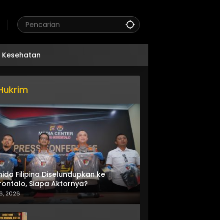
Kesehatan
Hukrim
nida Filipina Diselundupkan ke
ontalo, Siapa Aktornya?
6, 2026