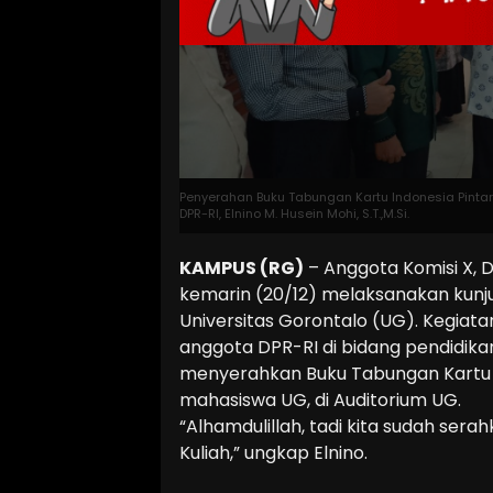
Penyerahan Buku Tabungan Kartu Indonesia Pintar
DPR-RI, Elnino M. Husein Mohi, S.T.,M.Si.
KAMPUS (RG)
– Anggota Komisi X, DPR
kemarin (20/12) melaksanakan kunju
Universitas Gorontalo (UG). Kegiatan
anggota DPR-RI di bidang pendidika
menyerahkan Buku Tabungan Kartu In
mahasiswa UG, di Auditorium UG.
“Alhamdulillah, tadi kita sudah ser
Kuliah,” ungkap Elnino.