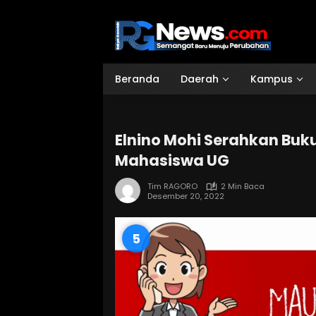
Langsung
ke
konten
Beranda
Daerah
Kampus
Elnino Mohi Serahkan Buk
Mahasiswa UG
Tim RAGORO
2 Min Baca
Desember 20, 2022
4