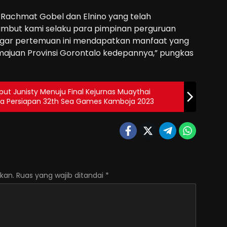
 Rachmat Gobel dan Elnino yang telah
but kami selaku para pimpinan perguruan
p agar pertemuan ini mendapatkan manfaat yang
emajuan Provinsi Gorontalo kedepannya,” pungkas
ut Junisty Menuju Final Kejurnas Muaythai
ka Persiapan 32th Sea Games Kamboja 2023
kan.
Ruas yang wajib ditandai
*