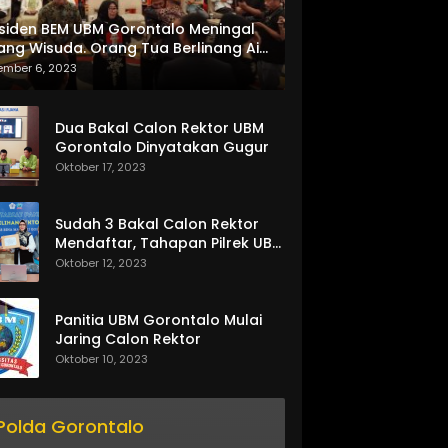
siden BEM UBM Gorontalo Meningal
ang Wisuda. Orang Tua Berlinang Air
ta Menerima SKL dan Pemasangan
ember 6, 2023
lempang
Dua Bakal Calon Rektor UBM
Gorontalo Dinyatakan Gugur
Oktober 17, 2023
Sudah 3 Bakal Calon Rektor
Mendaftar, Tahapan Pilrek UBM
Gorontalo Makin Seru
Oktober 12, 2023
Panitia UBM Gorontalo Mulai
Jaring Calon Rektor
Oktober 10, 2023
Polda Gorontalo