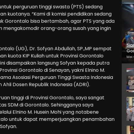
K untuk perguruan tinggi swasta (PTS) sedang
kan kuotanya. “Kami di komisi pendidikan sedang
uk Gorontalo bisa bertambah, agar PTS yang ada
am mengakomodir orang-orang susah yang ingin
Sia
ntalo (UG), Dr. Sofyan Abdullah, SP.,MP sempat
Gor
kuota KIP Kuliah untuk Provinsi Gorontalo
Mei 
 ini disampaikan langsung Sofyan kepada putra
rovinsi Gorontalo di Senayan, yakni Elnino M.
ama Asosiasi Perguruan Tinggi Swasta Indonesia
Ahli Dosen Republik Indonesia (ADRI).
uan tinggi di Provinsi Gorontalo, saya sangat
tas SDM di Gorontalo. Sehingganya saya
alui Elnino M. Husein Mohi yang notabene
ontalo untuk dapat memperjuangkan penambahan
 Sofyan.