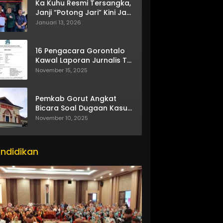
Ka Kuhu Resmi Tersangka,
Janji “Potong Jari” Kini Jadi
Bumerang
Januari 13, 2026
16 Pengacara Gorontalo
Kawal Laporan Jurnalis TV
One
November 15, 2025
Pemkab Gorut Angkat
Bicara Soal Dugaan Kasus
Asusila Oknum ASN
November 10, 2025
ndidikan