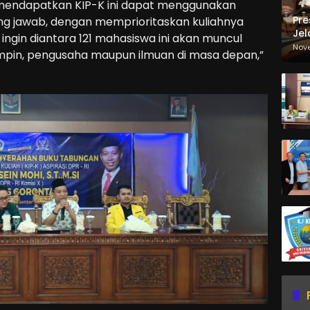
 mendapatkan KIP-K ini dapat menggunakan
Pre
g jawab, dengan memprioritaskan kuliahnya
Jel
 ingin diantara 121 mahasiswa ini akan muncul
Ma
Nov
impin, pengusaha maupun ilmuan di masa depan,”
Sa