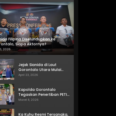
nida Filipina Diselundupkan ke
ontalo, Siapa Aktornya?
6, 2026
Jejak Sianida di Laut
Gorontalo Utara Mulai
Terkuak
April 23, 2026
Kapolda Gorontalo
Tegaskan Penertiban PETI
Terus Berjalan
Maret 8, 2026
Ka Kuhu Resmi Tersangka,