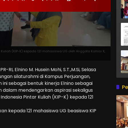
 Kuliah (KIP-K) kepada 121 mahasiswa UG oleh Anggota Komisi X,
-RI, Elnino M. Husein Mohi, S.T.,M.Si, Selasa
ngan silaturahmi di Kampus Perjuangan,
 ini sebagai bentuk kinerja Elnino sebagai
Pe
n dalam mendengarkan aspirasi sekaligus
donesia Pintar Kuliah (KIP-K) kepada 121
ahkan kepada 121 mahasiswa UG beasiswa KIP