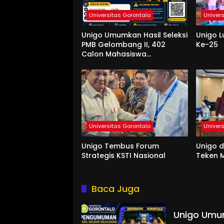
Universitas Gorontalo
Univer
Unigo Umumkan Hasil Seleksi
Unigo L
PMB Gelombang II, 402
Ke-25
Calon Mahasiswa
Dinyatakan Lulus
Universitas Gorontalo
Univer
Unigo Tembus Forum
Unigo 
Strategis KSTI Nasional
Teken M
Baca Juga
Unigo Umum