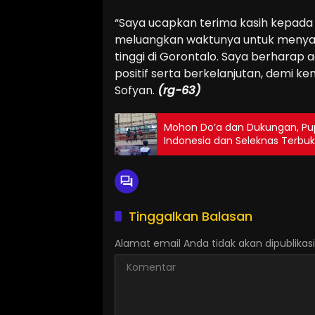
“Saya ucapkan terima kasih kepada
meluangkan waktunya untuk menyam
tinggi di Gorontalo. Saya berhara
positif serta berkelanjutan, demi k
Sofyan.
(rg-63)
Mohon Do’a dan Dukungan, Pup
Indonesia dan Seleknas Terbu
Tinggalkan Balasan
Alamat email Anda tidak akan dipublikasi