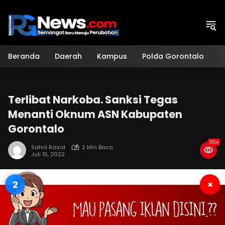
Langsung
ke
konten
Beranda
Daerah
Kampus
Polda Gorontalo
H
Terlibat Narkoba. Sanksi Tegas
Menanti Oknum ASN Kabupaten
Gorontalo
554
Sahril Rasid
2 Min Baca
Juli 15, 2022
1
×