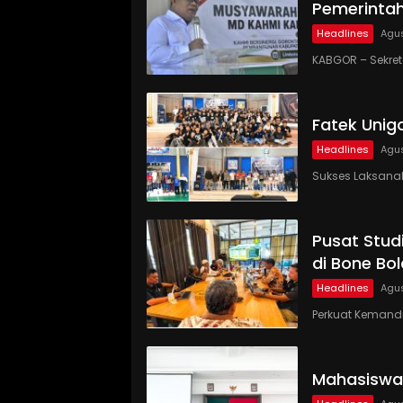
Pemerinta
Headlines
Agus
KABGOR – Sekre
Fatek Unig
Headlines
Agus
Sukses Laksanaka
Pusat Studi
di Bone Bo
Headlines
Agus
Perkuat Kemandi
Mahasiswa