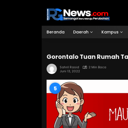
Langsung
ke
konten
Beranda
Daerah
Kampus
Gorontalo Tuan Rumah Ta
Sahril Rasid
2 Min Baca
Juni 13, 2022
4