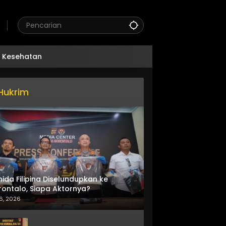
Kesehatan
Hukrim
nida Filipina Diselundupkan ke
ontalo, Siapa Aktornya?
6, 2026