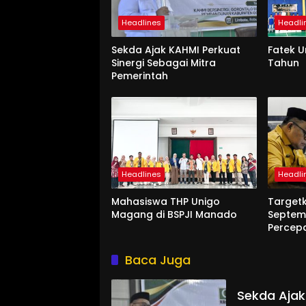
Headlines
Headli
Sekda Ajak KAHMI Perkuat
Fatek 
Sinergi Sebagai Mitra
Tahun
Pemerintah
Headlines
Headli
Mahasiswa THP Unigo
Target
Magang di BSPJI Manado
Septem
Percep
Baca Juga
Sekda Ajak