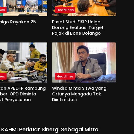
nes
Headlines
Unigo Rayakan 25
Pusat Studi FISIP Unigo
Dorong Evaluasi Target
Pajak di Bone Bolango
nes
Headlines
kan APBD-P Rampung
Windra Minta Siswa yang
ber. OPD Diminta
Ortunya Mengadu Tak
at Penyusunan
Diintimidasi
 KAHMI Perkuat Sinergi Sebagai Mitra