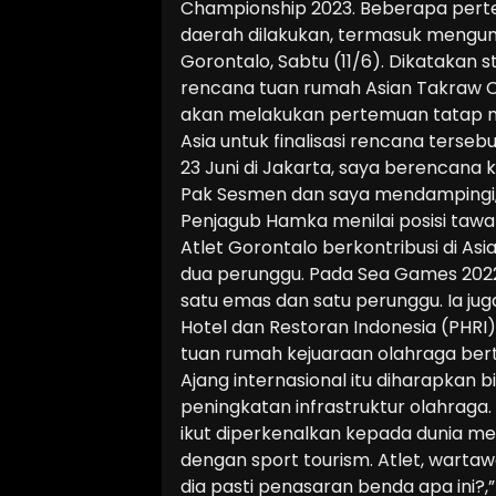
Championship 2023. Beberapa pert
daerah dilakukan, termasuk mengunjun
Gorontalo, Sabtu (11/6). Dikatakan s
rencana tuan rumah Asian Takraw C
akan melakukan pertemuan tatap m
Asia untuk finalisasi rencana terseb
23 Juni di Jakarta, saya berencana 
Pak Sesmen dan saya mendampingi,”
Penjagub Hamka menilai posisi tawa
Atlet Gorontalo berkontribusi di A
dua perunggu. Pada Sea Games 202
satu emas dan satu perunggu. Ia j
Hotel dan Restoran Indonesia (PHRI
tuan rumah kejuaraan olahraga bert
Ajang internasional itu diharapkan
peningkatan infrastruktur olahraga.
ikut diperkenalkan kepada dunia mela
dengan sport tourism. Atlet, wartaw
dia pasti penasaran benda apa ini?