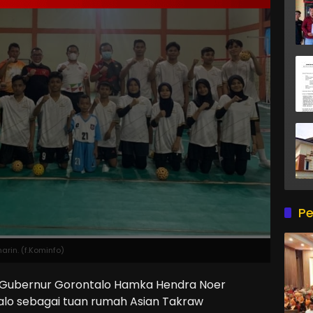
Pe
rin. (f.Kominfo)
Gubernur Gorontalo Hamka Hendra Noer
alo sebagai tuan rumah Asian Takraw