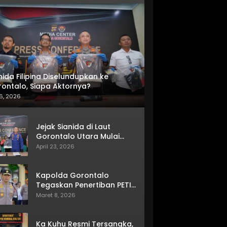
nida Filipina Diselundupkan ke
ontalo, Siapa Aktornya?
6, 2026
Jejak Sianida di Laut
Gorontalo Utara Mulai
Terkuak
April 23, 2026
Kapolda Gorontalo
Tegaskan Penertiban PETI
Terus Berjalan
Maret 8, 2026
Ka Kuhu Resmi Tersangka,