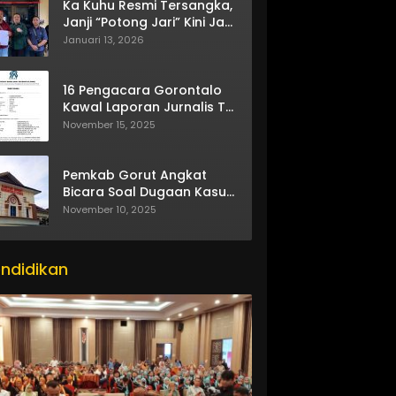
Ka Kuhu Resmi Tersangka,
Janji “Potong Jari” Kini Jadi
Bumerang
Januari 13, 2026
16 Pengacara Gorontalo
Kawal Laporan Jurnalis TV
One
November 15, 2025
Pemkab Gorut Angkat
Bicara Soal Dugaan Kasus
Asusila Oknum ASN
November 10, 2025
ndidikan