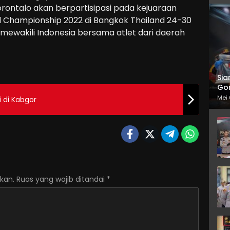
orontalo akan berpartisipasi pada kejuaraan
d Championship 2022 di Bangkok Thailand 24-30
an mewakili Indonesia bersama atlet dari daerah
Sia
Gor
Mei 
 di Kabgor
kan.
Ruas yang wajib ditandai
*