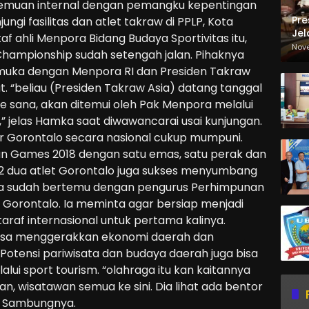
emuan internal dengan pemangku kepentingan
Pre
gi fasilitas dan atlet takraw di PPLP, Kota
Jel
taf ahli Menpora Bidang Budaya Sportivitas itu,
Ma
Nov
hampionship sudah setengah jalan. Pihaknya
Sa
uka dengan Menpora RI dan Presiden Takraw
ut. “beliau (Presiden Takraw Asia) datang tanggal
ke sana, akan ditemui oleh Pak Menpora melalui
 jelas Hamka saat diwawancarai usai kunjungan.
r Gorontalo secara nasional cukup mumpuni.
sian Games 2018 dengan satu emas, satu perak dan
2 dua atlet Gorontalo juga sukses menyumbang
uga sudah bertemu dengan pengurus Perhimpunan
) Gorontalo. Ia meminta agar bersiap menjadi
araf internasional untuk pertama kalinya.
 bisa menggerakkan ekonomi daerah dan
 Potensi pariwisata dan budaya daerah juga bisa
lui sport tourism. “olahraga itu kan kaitannya
an, wisatawan semua ke sini. Dia lihat ada bentor
,” Sambungnya.