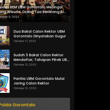
siden BEM UBM Gorontalo Meningal
ang Wisuda. Orang Tua Berlinang Air
ta Menerima SKL dan Pemasangan
ember 6, 2023
lempang
Dua Bakal Calon Rektor UBM
Gorontalo Dinyatakan Gugur
Oktober 17, 2023
Sudah 3 Bakal Calon Rektor
Mendaftar, Tahapan Pilrek UBM
Gorontalo Makin Seru
Oktober 12, 2023
Panitia UBM Gorontalo Mulai
Jaring Calon Rektor
Oktober 10, 2023
Polda Gorontalo