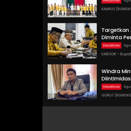
Headlines
Agus
KAMPUS (RGNEWS
Targetkan
Diminta Pe
Headlines
Agus
KABGOR – Bupati
Windra Min
Diintimidas
Headlines
Agus
GORUT (RGNEWS.