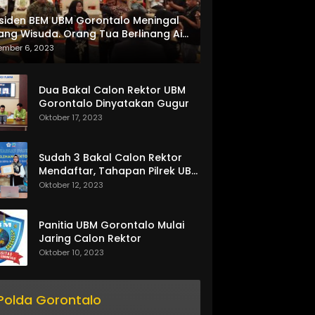
siden BEM UBM Gorontalo Meningal
ang Wisuda. Orang Tua Berlinang Air
ta Menerima SKL dan Pemasangan
ember 6, 2023
lempang
Dua Bakal Calon Rektor UBM
Gorontalo Dinyatakan Gugur
Oktober 17, 2023
Sudah 3 Bakal Calon Rektor
Mendaftar, Tahapan Pilrek UBM
Gorontalo Makin Seru
Oktober 12, 2023
Panitia UBM Gorontalo Mulai
Jaring Calon Rektor
Oktober 10, 2023
Polda Gorontalo