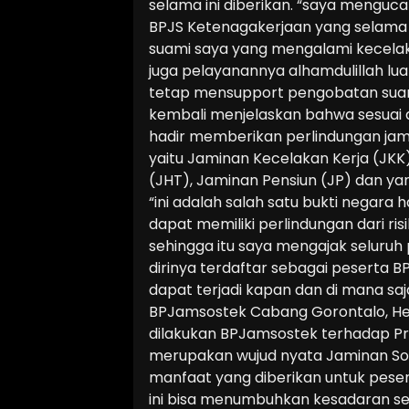
selama ini diberikan. “saya mengu
BPJS Ketenagakerjaan yang selama 
suami saya yang mengalami kecelaka
juga pelayanannya alhamdulillah lua
tetap mensupport pengobatan suam
kembali menjelaskan bahwa sesua
hadir memberikan perlindungan jam
yaitu Jaminan Kecelakan Kerja (JKK
(JHT), Jaminan Pensiun (JP) dan ya
“ini adalah salah satu bukti negara
dapat memiliki perlindungan dari ris
sehingga itu saya mengajak seluruh
dirinya terdaftar sebagai peserta B
dapat terjadi kapan dan di mana saj
BPJamsostek Cabang Gorontalo, H
dilakukan BPJamsostek terhadap Pr
merupakan wujud nyata Jaminan Sosi
manfaat yang diberikan untuk peser
ini bisa menumbuhkan kesadaran sel