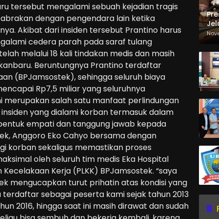
u tersebut mengalami sebuah kejadian tragis
Pre
tabrakan dengan pengendara lain ketika
Jel
ya. Akibat dari insiden tersebut Prantino harus
Ma
Nov
ngalami cedera parah pada saraf tulang
Sa
 telah melalui 18 kali tindakan medis dan masih
ekanbaru. Beruntungnya Prantino terdaftar
aan (BPJamsostek), sehingga seluruh biaya
encapai Rp7,5 miliar yang seluruhnya
ni merupakan salah satu manfaat perlindungan
 insiden yang dialami korban termasuk dalam
i bentuk empati dan tanggung jawab kepada
tek, Anggoro Eko Cahyo bersama dengan
i korban sekaligus memastikan proses
aksimal oleh seluruh tim medis Eka Hospital
 Kecelakaan Kerja (PLKK) BPJamsostek. “saya
k mengucapkan turut prihatin atas kondisi yang
u terdaftar sebagai peserta kami sejak tahun 2013
n 2016, hingga saat ini masih dirawat dan sudah
beliau bisa sembuh dan bekerja kembali, karena