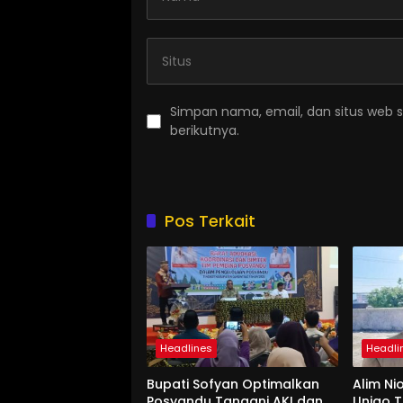
Simpan nama, email, dan situs web 
berikutnya.
Pos Terkait
Headlines
Headli
Bupati Sofyan Optimalkan
Alim Ni
Posyandu Tangani AKI dan
Unigo 