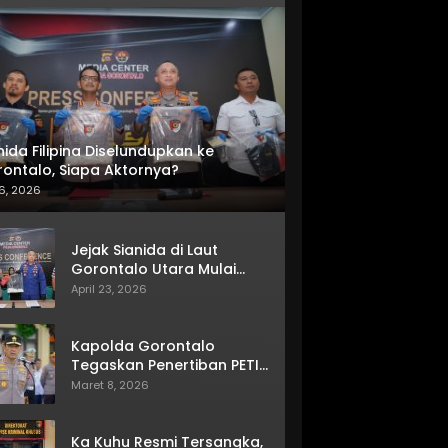
nida Filipina Diselundupkan ke
ontalo, Siapa Aktornya?
6, 2026
Jejak Sianida di Laut
Gorontalo Utara Mulai
Terkuak
April 23, 2026
Kapolda Gorontalo
Tegaskan Penertiban PETI
Terus Berjalan
Maret 8, 2026
Ka Kuhu Resmi Tersangka,