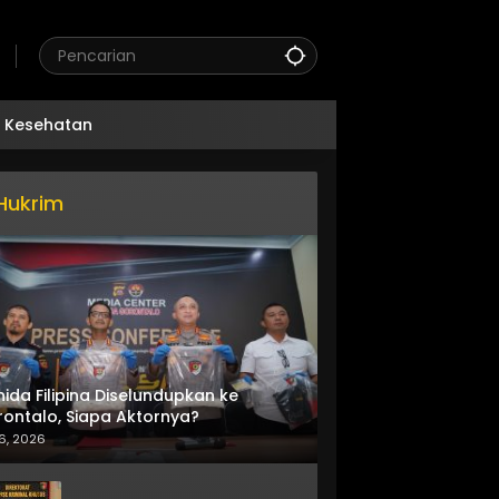
Kesehatan
Hukrim
nida Filipina Diselundupkan ke
ontalo, Siapa Aktornya?
6, 2026