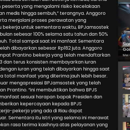
uh peserta yang mengalami risiko kecelakaan
n medis hingga sembuh,” terangnya. Anggoro
a menjalani proses perawatan yang
u bekerja untuk sementara waktu, BPJamsostek
bulan sebesar 100% selama satu tahun dan 50%
uh. Total sampai saat ini manfaat Sementara
Sia
lah dibayarkan sebesar Rp182 juta. Anggoro
Gor
mpat Prantino bekerja yang telah mendaftarkan
Mei 
13 dan terus konsisten membayarkan iuran
dengan iuran yang telah dibayarkan hingga saat
nya total manfaat yang diterima jauh lebih besar.
suar mengapresiasi BPJamsostek yang telah
n Prantino. “ini membuktikan bahwa BPJS
rmanfaat sesuai harapan bapak Presiden dan
emberikan kepercayaan kepada BPJS
erja-pekerja yang ada di Riau dapat
. Sementara itu istri yang selama ini merawat
pkan rasa terima kasihnya atas pelayanan yang