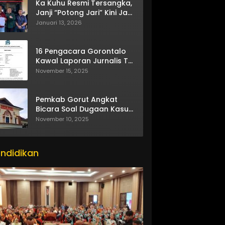
Ka Kuhu Resmi Tersangka,
Janji “Potong Jari” Kini Jadi
Bumerang
Januari 13, 2026
16 Pengacara Gorontalo
Kawal Laporan Jurnalis TV
One
November 15, 2025
Pemkab Gorut Angkat
Bicara Soal Dugaan Kasus
Asusila Oknum ASN
November 10, 2025
ndidikan