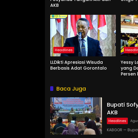
AKB
Headlines
Headli
LLDikti Apresiasi Wisuda
Yessy L
Berbasis Adat Gorontalo
yang D
Persen 
Baca Juga
Bupati Sof
AKB
Headlines
Agus
KABGOR — Bupat