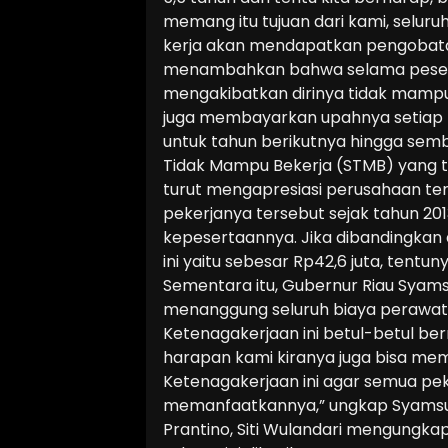
memang itu tujuan dari kami, selur
kerja akan mendapatkan pengobata
menambahkan bahwa selama pesert
mengakibatkan dirinya tidak mamp
juga membayarkan upahnya setiap 
untuk tahun berikutnya hingga semb
Tidak Mampu Bekerja (STMB) yang te
turut mengapresiasi perusahaan te
pekerjanya tersebut sejak tahun 20
kepesertaannya. Jika dibandingkan 
ini yaitu sebesar Rp42,6 juta, tentu
Sementara itu, Gubernur Riau Syam
menanggung seluruh biaya perawata
Ketenagakerjaan ini betul-betul be
harapan kami kiranya juga bisa m
Ketenagakerjaan ini agar semua pek
memanfaatkannya,” ungkap Syamsuar
Prantino, Siti Wulandari mengungka