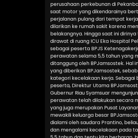
perusahaan perkebunan di Pekanbar
saat motor yang dikendarainya ber
perjalanan pulang dari tempat kerjan
dilarikan ke rumah sakit karena me
belakangnya. Hingga saat ini dirinya
dirawat di ruang ICU Eka Hospital P
sebagai peserta BPJS Ketenagakerj
perawatan selama 5,5 tahun yang m
ditanggung oleh BPJamsostek. Hal i
yang diberikan BPJamsostek, sebab
kategori kecelakaan kerja. Sebaga
peserta, Direktur Utama BPJamsos
Gubernur Riau Syamsuar mengunjung
perawatan telah dilakukan secara m
yang juga merupakan Pusat Layanan
mewakili keluarga besar BPJamsoste
dialami oleh saudara Prantino, belia
dan mengalami kecelakaan pada tahu
5,5 tahun dan tentu kita berharap, 