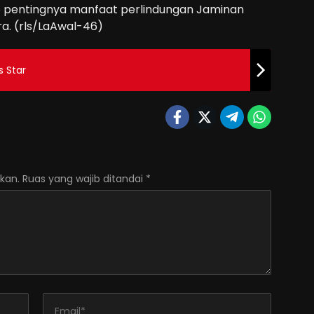
ap pentingnya manfaat perlindungan Jaminan
ra. (rls/LaAwal-46)
s Star
kan.
Ruas yang wajib ditandai
*