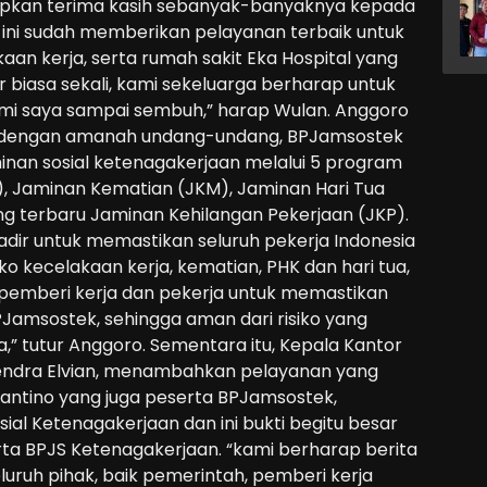
capkan terima kasih sebanyak-banyaknya kepada
ini sudah memberikan pelayanan terbaik untuk
an kerja, serta rumah sakit Eka Hospital yang
r biasa sekali, kami sekeluarga berharap untuk
i saya sampai sembuh,” harap Wulan. Anggoro
i dengan amanah undang-undang, BPJamsostek
inan sosial ketenagakerjaan melalui 5 program
), Jaminan Kematian (JKM), Jaminan Hari Tua
ng terbaru Jaminan Kehilangan Pekerjaan (JKP).
 hadir untuk memastikan seluruh pekerja Indonesia
iko kecelakaan kerja, kematian, PHK dan hari tua,
 pemberi kerja dan pekerja untuk memastikan
PJamsostek, sehingga aman dari risiko yang
a,” tutur Anggoro. Sementara itu, Kepala Kantor
endra Elvian, menambahkan pelayanan yang
antino yang juga peserta BPJamsostek,
al Ketenagakerjaan dan ini bukti begitu besar
ta BPJS Ketenagakerjaan. “kami berharap berita
uruh pihak, baik pemerintah, pemberi kerja