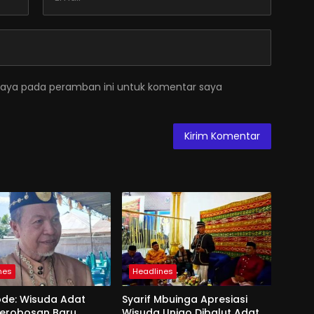
saya pada peramban ini untuk komentar saya
nes
Headlines
ode: Wisuda Adat
Syarif Mbuinga Apresiasi
Terobosan Baru
Wisuda Unigo Dibalut Adat