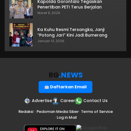
Kapolda Gorontalo Tegaskan
Penertiban PETI Terus Berjalan
Maret 8, 2026
Ka Kuhu Resmi Tersangka, Janji
“Potong Jari” Kini Jadi Bumerang
Januari 13, 2026
RG
.NEWS
Daftarkan Email
Advertise
Career
Contact Us
Redaksi
•
Pedoman Media Siber
•
Terms of Service
•
Log in Mail