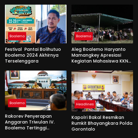
Boalemo
Boalemo
Festival Pantai Bolihutuo
Aleg Boalemo Haryanto
Boalemo 2024 Akhirnya
Mamangkey Apresiasi
Terselenggara
Kegiatan Mahasiswa KKN
PK UNG di Desa Tabongo
Boalemo
Headlines
Rakorev Penyerapan
Kapolri Bakal Resmikan
Anggaran Triwulan IV.
Rumkit Bhayangkara Polda
Boalemo Tertinggi
Gorontalo
Realisasi Fisik 96,92 %