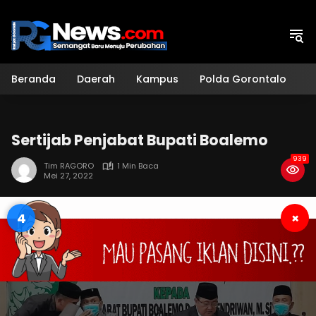
Langsung
ke
konten
Beranda
Daerah
Kampus
Polda Gorontalo
H
Sertijab Penjabat Bupati Boalemo
939
Tim RAGORO
1 Min Baca
Mei 27, 2022
3
×