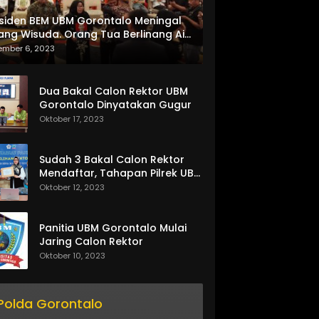
siden BEM UBM Gorontalo Meningal
ang Wisuda. Orang Tua Berlinang Air
ta Menerima SKL dan Pemasangan
ember 6, 2023
lempang
Dua Bakal Calon Rektor UBM
Gorontalo Dinyatakan Gugur
Oktober 17, 2023
Sudah 3 Bakal Calon Rektor
Mendaftar, Tahapan Pilrek UBM
Gorontalo Makin Seru
Oktober 12, 2023
Panitia UBM Gorontalo Mulai
Jaring Calon Rektor
Oktober 10, 2023
Polda Gorontalo