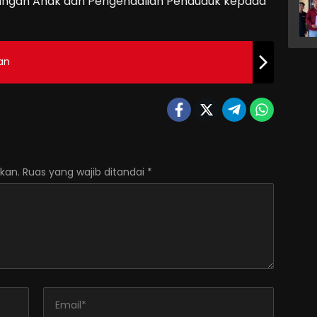
ngan Anak dan Pengendalian Penduduk kepada
an
kan.
Ruas yang wajib ditandai
*