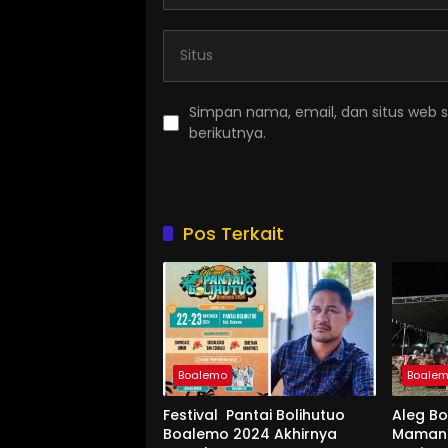
Simpan nama, email, dan situs web 
berikutnya.
Pos Terkait
Boalemo
Boale
Festival Pantai Bolihutuo
Aleg B
Boalemo 2024 Akhirnya
Mamang