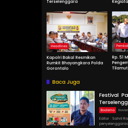
Terselenggara
Kegiat
UNG di
Pemka
Headlines
Rp. 51 M
Kapolri Bakal Resmikan
Pengem
Rumkit Bhayangkara Polda
Tilamu
Gorontalo
Baca Juga
Festival P
Terselengg
Boalemo
Novem
Editor : Sahril
penyelenggara