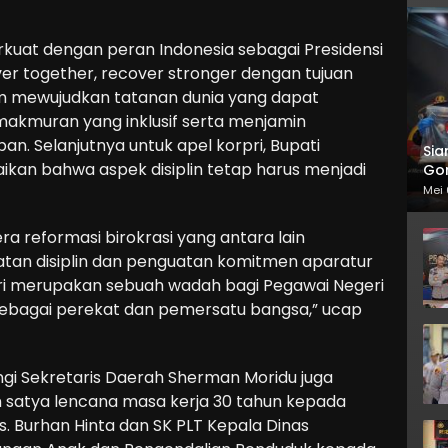
kuat dengan peran Indonesia sebagai Presidensi
er together, recover stronger dengan tujuan
m mewujudkan tatanan dunia yang dapat
akmuran yang inklusif serta menjamin
n. Selanjutnya untuk apel korpri, Bupati
Sia
kan bahwa aspek disiplin tetap harus menjadi
Gor
Mei 
era reformasi birokrasi yang antara lain
an disiplin dan penguatan komitmen aparatur
pri merupakan sebuah wadah bagi Pegawai Negeri
sebagai perekat dan pemersatu bangsa,” ucap
gi Sekretaris Daerah Sherman Moridu juga
atya lencana masa kerja 30 tahun kepada
s. Burhan Hinta dan SK PLT Kepala Dinas