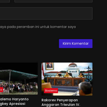
saya pada peramban ini untuk komentar saya
mo
Boalemo
oalemo Haryanto
Rakorev Penyerapan
key Apresiasi
Anggaran Triwulan IV.