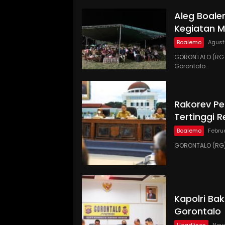
Aleg Boal
Kegiatan 
Boalemo
Agust
GORONTALO (RG.
Gorontalo…
Rakorev Pe
Tertinggi R
Boalemo
Februa
GORONTALO (RG) 
Kapolri Ba
Gorontalo