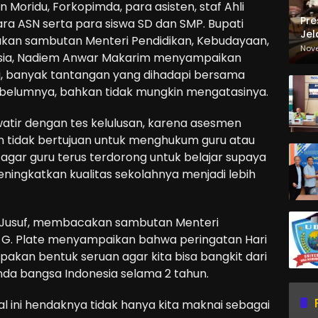
Moridu, Forkopimda, para asisten, staf Ahli
Pre
para ASN serta para siswa SD dan SMP. Bupati
Jel
kan sambutan Menteri Pendidikan, Kebudayaan,
Ma
Nov
nesia, Nadiem Anwar Makarim menyampaikan
Sa
ni, banyak tantangan yang dihadapi bersama
belumnya, bahkan tidak mungkin mengatasinya.
watir dengan tes kelulusan, karena asesmen
n tidak bertujuan untuk menghukum guru atau
i agar guru terus terdorong untuk belajar supaya
eningkatkan kualitas sekolahnya menjadi lebih
s Jusuf, membacakan sambutan Menteri
y G. Plate menyampaikan bahwa peringatan Hari
pakan bentuk seruan agar kita bisa bangkit dari
da bangsa Indonesia selama 2 tahun.
l ini hendaknya tidak hanya kita maknai sebagai