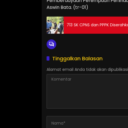
Pemberdayaan Perempuan Perlindu
Aswin Bata. (tr-01)
713 SK CPNS dan PPPK Diserahk
Tinggalkan Balasan
Alamat email Anda tidak akan dipublikasi