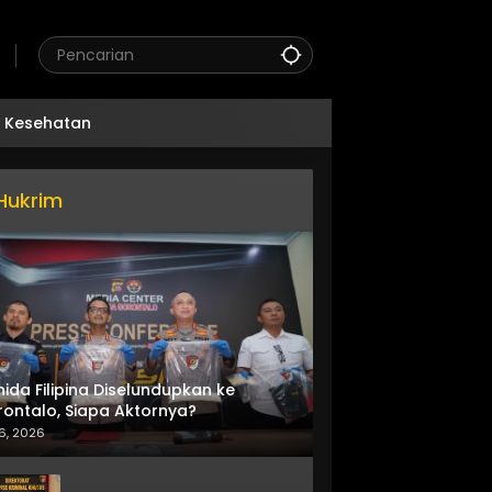
Kesehatan
Hukrim
nida Filipina Diselundupkan ke
ontalo, Siapa Aktornya?
6, 2026