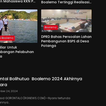
an Mahasiswa KKN PK
Boalemo Tertinggi Realisasi
 Desa Tabongo
Fisik 96,92 %
Boalemo
DPRD Bahas Persoalan Lahan
b Boalemo
Pembangunan BSPS di Desa
Potanga
iliar Untuk
bangan Pelabuhan
ta
antai Bolihutuo Boalemo 2024 Akhirnya
ara
ber 24, 2024
 Rasid GORONTALO (RGNEWS.COM)—Nyaris tertunda
annya…