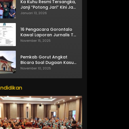
Ka Kuhu Resmi Tersangka,
Janji “Potong Jari” Kini Jadi
Bumerang
Januari 13, 2026
16 Pengacara Gorontalo
Kawal Laporan Jurnalis TV
One
November 15, 2025
Pemkab Gorut Angkat
Bicara Soal Dugaan Kasus
Asusila Oknum ASN
November 10, 2025
ndidikan