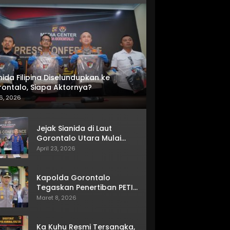
nida Filipina Diselundupkan ke
ontalo, Siapa Aktornya?
6, 2026
Jejak Sianida di Laut
Gorontalo Utara Mulai
Terkuak
April 23, 2026
Kapolda Gorontalo
Tegaskan Penertiban PETI
Terus Berjalan
Maret 8, 2026
Ka Kuhu Resmi Tersangka,